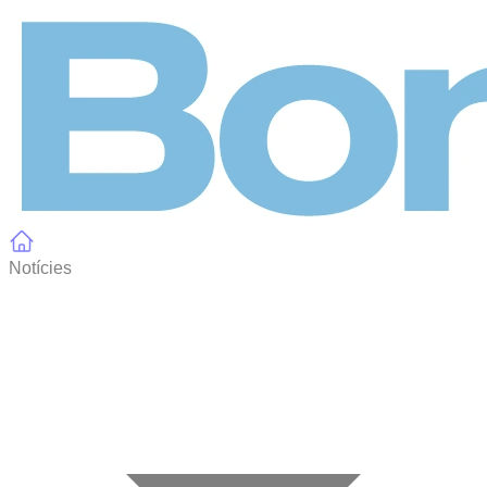
Panell de gestió de galetes
Notícies