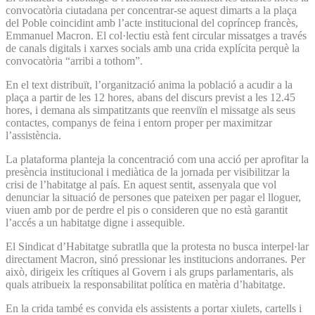
convocatòria ciutadana per concentrar-se aquest dimarts a la plaça
del Poble coincidint amb l’acte institucional del copríncep francès,
Emmanuel Macron. El col·lectiu està fent circular missatges a través
de canals digitals i xarxes socials amb una crida explícita perquè la
convocatòria “arribi a tothom”.
En el text distribuït, l’organització anima la població a acudir a la
plaça a partir de les 12 hores, abans del discurs previst a les 12.45
hores, i demana als simpatitzants que reenviïn el missatge als seus
contactes, companys de feina i entorn proper per maximitzar
l’assistència.
La plataforma planteja la concentració com una acció per aprofitar la
presència institucional i mediàtica de la jornada per visibilitzar la
crisi de l’habitatge al país. En aquest sentit, assenyala que vol
denunciar la situació de persones que pateixen per pagar el lloguer,
viuen amb por de perdre el pis o consideren que no està garantit
l’accés a un habitatge digne i assequible.
El Sindicat d’Habitatge subratlla que la protesta no busca interpel·lar
directament Macron, sinó pressionar les institucions andorranes. Per
això, dirigeix les crítiques al Govern i als grups parlamentaris, als
quals atribueix la responsabilitat política en matèria d’habitatge.
En la crida també es convida els assistents a portar xiulets, cartells i