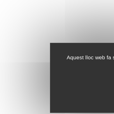
Aquest lloc web fa s