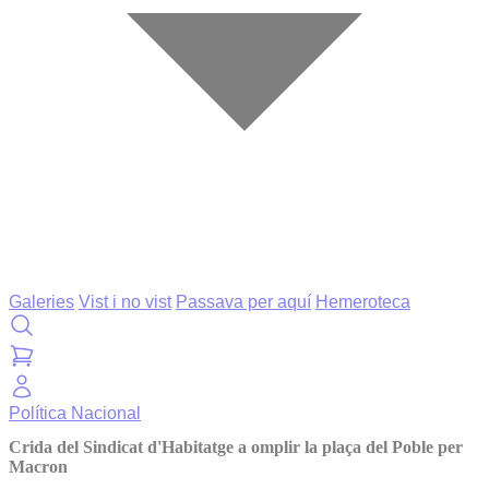
Galeries
Vist i no vist
Passava per aquí
Hemeroteca
Política
Nacional
Crida del Sindicat d'Habitatge a omplir la plaça del Poble per
Macron