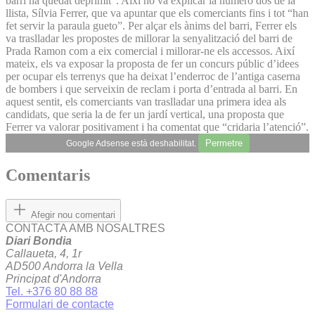
barri ha quedat deprimit”. Així ho va explicar la número dos de la
llista, Sílvia Ferrer, que va apuntar que els comerciants fins i tot “han
fet servir la paraula gueto”. Per alçar els ànims del barri, Ferrer els
va traslladar les propostes de millorar la senyalització del barri de
Prada Ramon com a eix comercial i millorar-ne els accessos. Així
mateix, els va exposar la proposta de fer un concurs públic d’idees
per ocupar els terrenys que ha deixat l’enderroc de l’antiga caserna
de bombers i que serveixin de reclam i porta d’entrada al barri. En
aquest sentit, els comerciants van traslladar una primera idea als
candidats, que seria la de fer un jardí vertical, una proposta que
Ferrer va valorar positivament i ha comentat que “cridaria l’atenció”.
Permetre
Google Adsense està deshabilitat.
Comentaris
Afegir nou comentari
CONTACTA AMB NOSALTRES
Diari Bondia
Callaueta, 4, 1r
AD500 Andorra la Vella
Principat d'Andorra
Tel. +376 80 88 88
Formulari de contacte