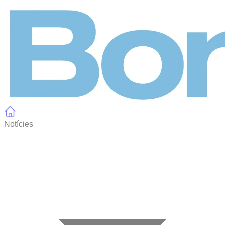
Panell de gestió de galetes
Notícies