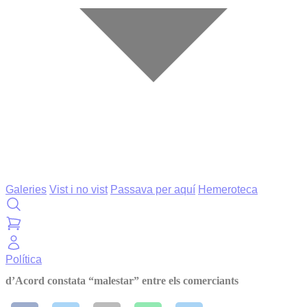
Galeries
Vist i no vist
Passava per aquí
Hemeroteca
Política
d’Acord constata “malestar” entre els comerciants