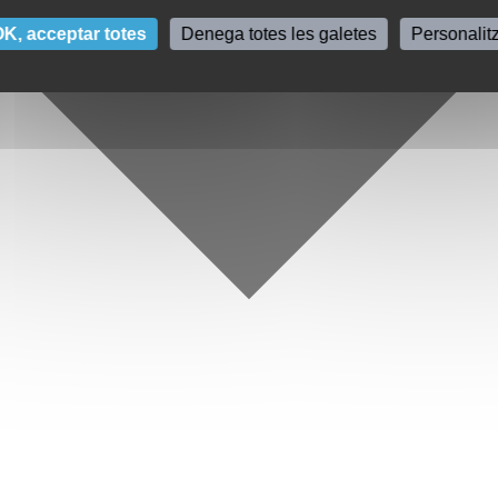
K, acceptar totes
Denega totes les galetes
Personalit