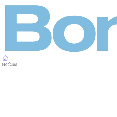
Panell de gestió de galetes
Notícies