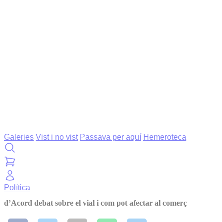
Galeries
Vist i no vist
Passava per aquí
Hemeroteca
Política
d’Acord debat sobre el vial i com pot afectar al comerç