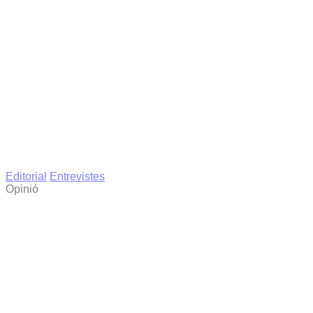
Editorial
Entrevistes
Opinió