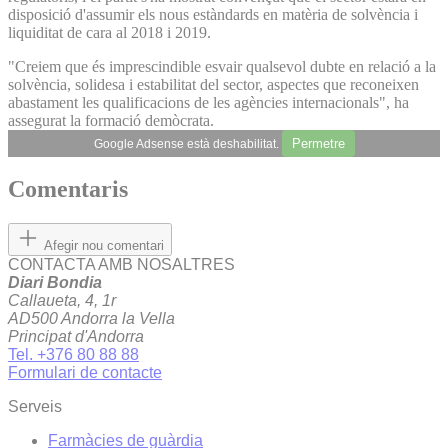
disposició d'assumir els nous estàndards en matèria de solvència i
liquiditat de cara al 2018 i 2019.
"Creiem que és imprescindible esvair qualsevol dubte en relació a la
solvència, solidesa i estabilitat del sector, aspectes que reconeixen
abastament les qualificacions de les agències internacionals", ha
assegurat la formació demòcrata.
Permetre
Google Adsense està deshabilitat.
Comentaris
Afegir nou comentari
CONTACTA AMB NOSALTRES
Diari Bondia
Callaueta, 4, 1r
AD500 Andorra la Vella
Principat d'Andorra
Tel. +376 80 88 88
Formulari de contacte
Serveis
Farmàcies de guàrdia