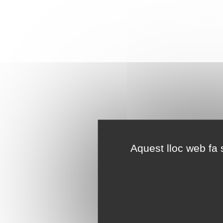
Aquest lloc web fa s