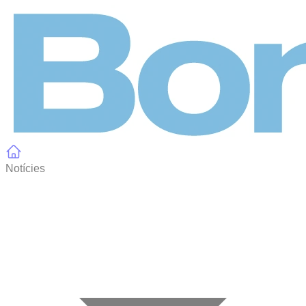
Panell de gestió de galetes
Notícies