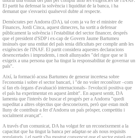
tindria una entitat del país per complir amb les exigències de l'INAF.
El partit ha defensat la solvència i liquiditat de la banca, i ha
demanat que s'esvaeixi qualsevol dubte al respecte.
Demòcrates per Andorra (DA), tal com ja va fer el ministre de
Finances, Jordi Cinca, aquest dimecres, ha sortit a defensar
públicament la solvència i l'estabilitat del sector financer, després
que el president d'SDP i ex-cap de Govern Jaume Bartumeu
insinués que una entitat del país tenia dificultats per complir amb les
exigències de l'INAF. El partit considera aquestes declaracions
desencertades i imprudents, i molt allunyades "del rigor que se li
exigeix a una persona que ha tingut la responsabilitat de governar un
país".
Així, la formació acusa Bartumeu de generar incertesa sobre
l'economia i sobre el sector bancari, i "de no voler reconèixer –com
sí fan els òrgans d'avaluació internacionals– l'evolució positiva que
el país ha experimentat en aquest àmbit". En aquest sentit, DA
lamenta que l'interès de buscar el progrés per a Andorra "quedi
supeditat a altres objectius que desconeixem, però que estan molt
lluny de contribuir a fer d'Andorra un país pròsper, competitiu i
socialment avançat".
A través d'un comunicat, DA ha volgut fer un reconeixement a la
capacitat que ha tingut la banca per adaptar-se als nous requisits
regulatoris, i el partit s'ha mostrat convençut que el sector estarà en