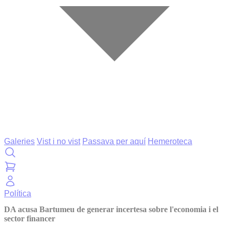
Galeries
Vist i no vist
Passava per aquí
Hemeroteca
Política
DA acusa Bartumeu de generar incertesa sobre l'economia i el
sector financer