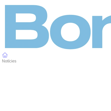
Panell de gestió de galetes
Notícies