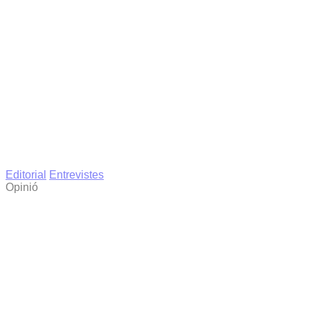
Editorial
Entrevistes
Opinió