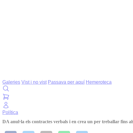
Galeries
Vist i no vist
Passava per aquí
Hemeroteca
Política
DA anul·la els contractes verbals i en crea un per treballar fins a