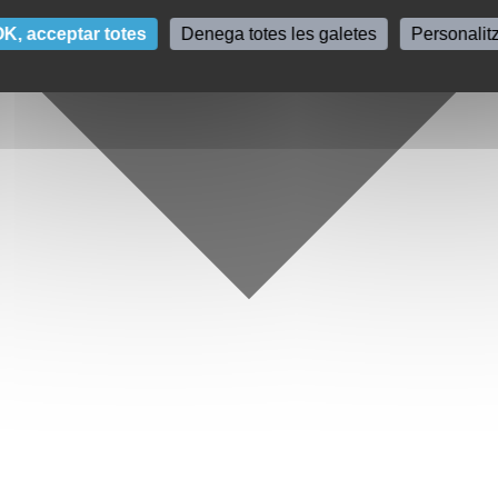
K, acceptar totes
Denega totes les galetes
Personalit