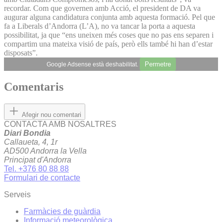
recordar. Com que governen amb Acció, el president de DA va
augurar alguna candidatura conjunta amb aquesta formació. Pel que
fa a Liberals d’Andorra (L’A), no va tancar la porta a aquesta
possibilitat, ja que “ens uneixen més coses que no pas ens separen i
compartim una mateixa visió de país, però ells també hi han d’estar
disposats”.
Permetre
Google Adsense està deshabilitat.
Comentaris
Afegir nou comentari
CONTACTA AMB NOSALTRES
Diari Bondia
Callaueta, 4, 1r
AD500 Andorra la Vella
Principat d'Andorra
Tel. +376 80 88 88
Formulari de contacte
Serveis
Farmàcies de guàrdia
Informació meteorològica