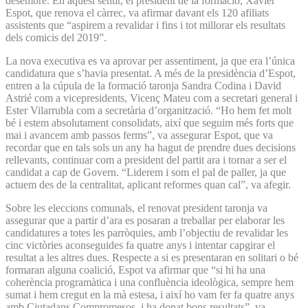
desembre. En aquest sentit, el president de la formació, Xavier
Espot, que renova el càrrec, va afirmar davant els 120 afiliats
assistents que “aspirem a revalidar i fins i tot millorar els resultats
dels comicis del 2019”.
La nova executiva es va aprovar per assentiment, ja que era l’única
candidatura que s’havia presentat. A més de la presidència d’Espot,
entren a la cúpula de la formació taronja Sandra Codina i David
Astrié com a vicepresidents, Vicenç Mateu com a secretari general i
Ester Vilarrubla com a secretària d’organització. “Ho hem fet molt
bé i estem absolutament consolidats, així que seguim més forts que
mai i avancem amb passos ferms”, va assegurar Espot, que va
recordar que en tals sols un any ha hagut de prendre dues decisions
rellevants, continuar com a president del partit ara i tornar a ser el
candidat a cap de Govern. “Liderem i som el pal de paller, ja que
actuem des de la centralitat, aplicant reformes quan cal”, va afegir.
Sobre les eleccions comunals, el renovat president taronja va
assegurar que a partir d’ara es posaran a treballar per elaborar les
candidatures a totes les parròquies, amb l’objectiu de revalidar les
cinc victòries aconseguides fa quatre anys i intentar capgirar el
resultat a les altres dues. Respecte a si es presentaran en solitari o bé
formaran alguna coalició, Espot va afirmar que “si hi ha una
coherència programàtica i una confluència ideològica, sempre hem
sumat i hem cregut en la mà estesa, i així ho vam fer fa quatre anys
amb Ciutadans Compromesos, i ha donat bons resultats”, va