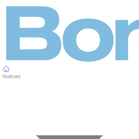
Panell de gestió de galetes
Notícies