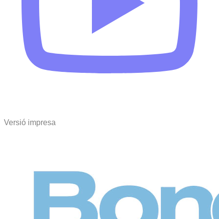
Versió impresa