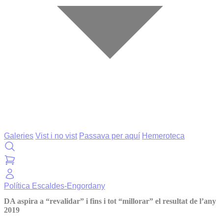
Galeries
Vist i no vist
Passava per aquí
Hemeroteca
Política
Escaldes-Engordany
DA aspira a “revalidar” i fins i tot “millorar” el resultat de l’any
2019