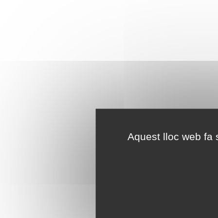
Aquest lloc web fa s