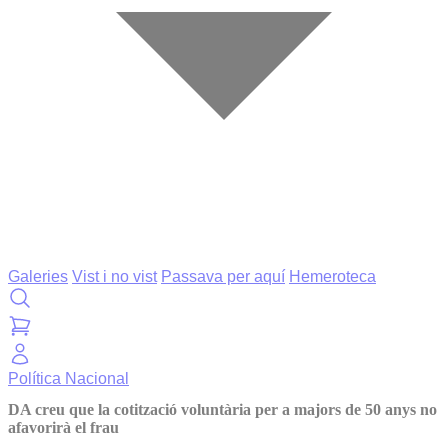
Galeries
Vist i no vist
Passava per aquí
Hemeroteca
Política
Nacional
DA creu que la cotització voluntària per a majors de 50 anys no
afavorirà el frau