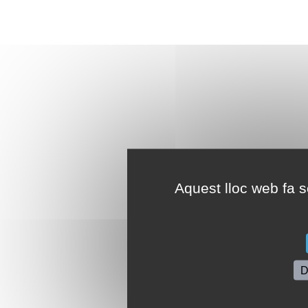
Aquest lloc web fa se
D