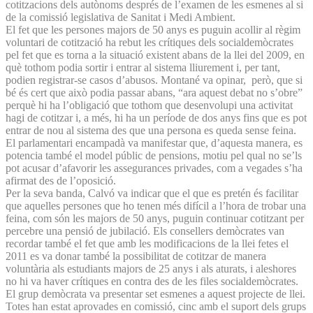
cotitzacions dels autònoms després de l’examen de les esmenes al si
de la comissió legislativa de Sanitat i Medi Ambient.
El fet que les persones majors de 50 anys es puguin acollir al règim
voluntari de cotització ha rebut les crítiques dels socialdemòcrates
pel fet que es torna a la situació existent abans de la llei del 2009, en
què tothom podia sortir i entrar al sistema lliurement i, per tant,
podien registrar-se casos d’abusos. Montané va opinar, però, que si
bé és cert que això podia passar abans, “ara aquest debat no s’obre”
perquè hi ha l’obligació que tothom que desenvolupi una activitat
hagi de cotitzar i, a més, hi ha un període de dos anys fins que es pot
entrar de nou al sistema des que una persona es queda sense feina.
El parlamentari encampadà va manifestar que, d’aquesta manera, es
potencia també el model públic de pensions, motiu pel qual no se’ls
pot acusar d’afavorir les assegurances privades, com a vegades s’ha
afirmat des de l’oposició.
Per la seva banda, Calvó va indicar que el que es pretén és facilitar
que aquelles persones que ho tenen més difícil a l’hora de trobar una
feina, com són les majors de 50 anys, puguin continuar cotitzant per
percebre una pensió de jubilació. Els consellers demòcrates van
recordar també el fet que amb les modificacions de la llei fetes el
2011 es va donar també la possibilitat de cotitzar de manera
voluntària als estudiants majors de 25 anys i als aturats, i aleshores
no hi va haver crítiques en contra des de les files socialdemòcrates.
El grup demòcrata va presentar set esmenes a aquest projecte de llei.
Totes han estat aprovades en comissió, cinc amb el suport dels grups