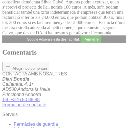
consellera demòcrata Sílvia Calvó. Aquests podran cotitzar, quan
s’aprovi el projecte de llei, només 100 euros. A més, se’n podran
beneficiar també una xifra indeterminada d’empreses que tenen una
facturació inferior als 24.000 euros, que podran cotitzar 300 o, fins i
tot, 200 euros si es facturen menys de 12.000 euros. “Es tracta d’una
mesura estrella adreçada al petit comerç” que demostra, segons
Calvó, que des de DA hi ha mesures per afavorir l’economia.
Permetre
Google Adsense està deshabilitat.
Comentaris
Afegir nou comentari
CONTACTA AMB NOSALTRES
Diari Bondia
Callaueta, 4, 1r
AD500 Andorra la Vella
Principat d'Andorra
Tel. +376 80 88 88
Formulari de contacte
Serveis
Farmàcies de guàrdia