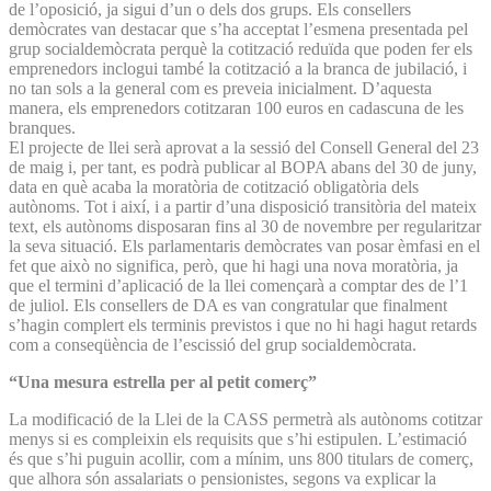
de l’oposició, ja sigui d’un o dels dos grups. Els consellers
demòcrates van destacar que s’ha acceptat l’esmena presentada pel
grup socialdemòcrata perquè la cotització reduïda que poden fer els
emprenedors inclogui també la cotització a la branca de jubilació, i
no tan sols a la general com es preveia inicialment. D’aquesta
manera, els emprenedors cotitzaran 100 euros en cadascuna de les
branques.
El projecte de llei serà aprovat a la sessió del Consell General del 23
de maig i, per tant, es podrà publicar al BOPA abans del 30 de juny,
data en què acaba la moratòria de cotització obligatòria dels
autònoms. Tot i així, i a partir d’una disposició transitòria del mateix
text, els autònoms disposaran fins al 30 de novembre per regularitzar
la seva situació. Els parlamentaris demòcrates van posar èmfasi en el
fet que això no significa, però, que hi hagi una nova moratòria, ja
que el termini d’aplicació de la llei començarà a comptar des de l’1
de juliol. Els consellers de DA es van congratular que finalment
s’hagin complert els terminis previstos i que no hi hagi hagut retards
com a conseqüència de l’escissió del grup socialdemòcrata.
“Una mesura estrella per al petit comerç”
La modificació de la Llei de la CASS permetrà als autònoms cotitzar
menys si es compleixin els requisits que s’hi estipulen. L’estimació
és que s’hi puguin acollir, com a mínim, uns 800 titulars de comerç,
que alhora són assalariats o pensionistes, segons va explicar la