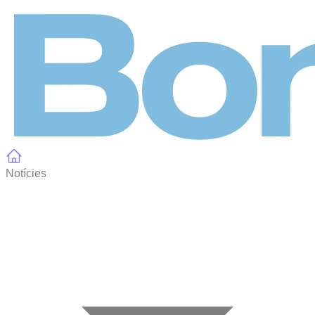
Panell de gestió de galetes
Notícies