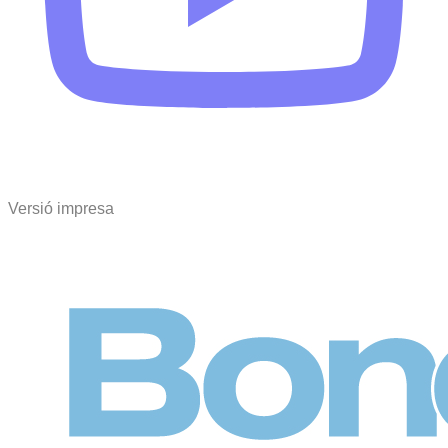
Versió impresa