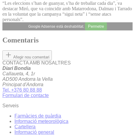
“Les eleccions s’han de guanyar, s’ha de treballar cada dia”, va
destacar Miró, que va coincidir amb Matarrodona, Dalmau i Tarrado
en la voluntat que la campanya “sigui neta” i “sense atacs
personals”.
Permetre
Google Adsense està deshabilitat.
Comentaris
Afegir nou comentari
CONTACTA AMB NOSALTRES
Diari Bondia
Callaueta, 4, 1r
AD500 Andorra la Vella
Principat d'Andorra
Tel. +376 80 88 88
Formulari de contacte
Serveis
Farmàcies de guàrdia
Informació meteorològica
Cartellera
Informació general