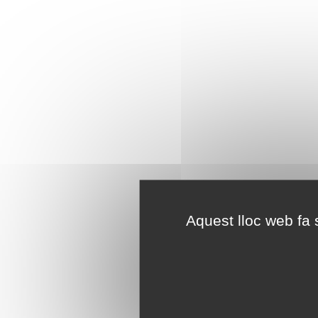
Aquest lloc web fa s