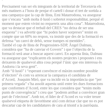
Precisament van ser els integrants de la territorial de Terceravia els
més matiners a l’hora de penjar el cartell i donar el tret de sortida a
una campanya que la cap de llista, Emi Matarrodona, va assegurar
que s’encara “amb molta il·lusió i sobretot responsabilitat, perquè el
moment que estem vivint no requereix una altra cosa”. Matarrodona,
que va destacar que el treball del CRES “no deixa de ser una
enquesta” i va advertir que “hi poden haver sorpreses” tenint en
compte que un 60% no respon, va insistir que des de la formació es
defensa “un canvi de debò, sense trampes ni mentides”.
També el cap de llista de Progressistes-SDP, Àngel Dalmau,
considera que “ha de canviar el Govern” i que l’objectiu de la
formació serà anar a buscar aquest canvi. En aquesta línia, Dalmau
va assegurar que “explicarem els nostres projectes i propostes i ens
deixarem de qualsevol altra cosa perquè l’únic que ens interessa és
Andorra i la seva gent”.
Amb “il·lusió” i “esperant convèncer el màxim nombre possible
d’electors” és com va arrencar la campanya el candidata de
d’Acord, Joaquim Miró, que va incidir en la importància que “per
primera vegada” s’ha assolit aquesta unió entre les dues formacions
que conformen d’Acord, entre les que considera que “tenim molts
punts de convergència” i creu que “podrem arribar a convèncer gran
part de l’electorat”. Amb tot, el líder de d’Acord es va voler treure
qualsevol etiqueta de favoritisme així com deixar clar que no es pot
descartar cap de les candidatures de cara al triomf a la parròquia.