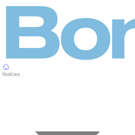
Panell de gestió de galetes
Notícies