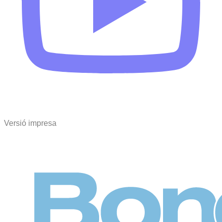
Versió impresa