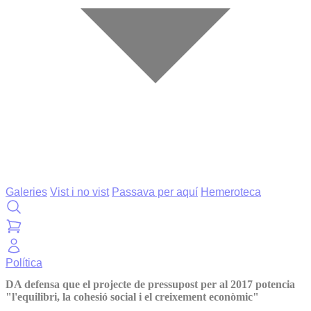
Galeries
Vist i no vist
Passava per aquí
Hemeroteca
Política
DA defensa que el projecte de pressupost per al 2017 potencia
"l'equilibri, la cohesió social i el creixement econòmic"