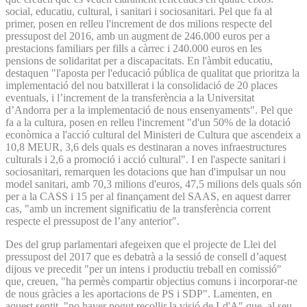
social, educatiu, cultural, i sanitari i sociosanitari. Pel que fa al
primer, posen en relleu l'increment de dos milions respecte del
pressupost del 2016, amb un augment de 246.000 euros per a
prestacions familiars per fills a càrrec i 240.000 euros en les
pensions de solidaritat per a discapacitats. En l'àmbit educatiu,
destaquen "l'aposta per l'educació pública de qualitat que prioritza la
implementació del nou batxillerat i la consolidació de 20 places
eventuals, i l’increment de la transferència a la Universitat
d’Andorra per a la implementació de nous ensenyaments". Pel que
fa a la cultura, posen en relleu l'increment "d'un 50% de la dotació
econòmica a l'acció cultural del Ministeri de Cultura que ascendeix a
10,8 MEUR, 3,6 dels quals es destinaran a noves infraestructures
culturals i 2,6 a promoció i acció cultural". I en l'aspecte sanitari i
sociosanitari, remarquen les dotacions que han d'impulsar un nou
model sanitari, amb 70,3 milions d'euros, 47,5 milions dels quals són
per a la CASS i 15 per al finançament del SAAS, en aquest darrer
cas, "amb un increment significatiu de la transferència corrent
respecte el pressupost de l’any anterior".
Des del grup parlamentari afegeixen que el projecte de Llei del
pressupost del 2017 que es debatrà a la sessió de consell d’aquest
dijous ve precedit "per un intens i productiu treball en comissió"
que, creuen, "ha permès compartir objectius comuns i incorporar-ne
de nous gràcies a les aportacions de PS i SDP". Lamenten, en
aquest sentit, "no haver pogut recollir la visió de Ld'A" que, al seu