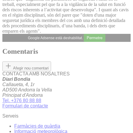
treball, especialment pel que fa a la vigilància de la salut en funció
dels riscos inherents a l’activitat que desenvolupa". I quant als cavis
en el règim disciplinari, són del parer que "doten d'una major
seguretat jurídica els membres del cos amb una definició detallada
dels procediments disciplinaris, d’una banda, i dels drets que
emparen els agents".
Permetre
Google Adsense està deshabilitat.
Comentaris
Afegir nou comentari
CONTACTA AMB NOSALTRES
Diari Bondia
Callaueta, 4, 1r
AD500 Andorra la Vella
Principat d'Andorra
Tel. +376 80 88 88
Formulari de contacte
Serveis
Farmàcies de guàrdia
Informació meteorològica