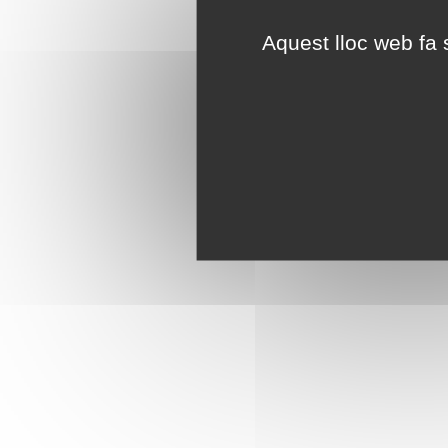
Aquest lloc web fa s