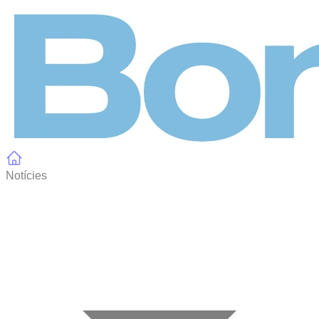
Panell de gestió de galetes
Notícies