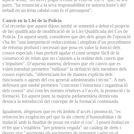
parer, "ha renunciat a la seva responsabilitat en autoexcloure’s del
treball en un tema cabdal com és el pressupost".
Canvis en la Llei de la Policia
Cal recordar que aquest dijous també se sotmetrà a debat el projecte
de llei qualificada de modificació de la Llei Qualificada del Cos de
Policia. En aquest sentit, consideren que des dels grups de l'oposició
s'ha fet "una interpretació reduccionista i simplista d’un procediment
de reforma profund i necessari que posa en valor la funció dels
cossos especials i han preferit agafar el camí sempre fàcil de la
construcció de relats que no s’ajusten a la realitat dels canvis que
s’impulsen". D'aquesta manera, defensen que els canvis que es
volen introduir permeten "millorar" la definició dels membres dels
cossos especials, "diferenciant-los de manera explícita dels
funcionaris o agents del cos general administratiu i tècnic". A més
defensen que també permeten "concretar l’estructura i organització
dels cossos" així com les normes relatives a l’accés, la promoció i la
formació. En aquest punt, la majoria parlamentària demòcrata
destaca la introducció del concepte de la formació continuada.
Igualment, afegeixen que en els àmbits d’accés i promoció, "es
reforcen les exigències pel que fa als criteris d’honorabilitat i de
titulació amb la finalitat de posar en valor el cos". I posen èmfasi en
el fet que s’estableix "per primera vegada" un catàleg de drets i
deures que "augmenta els paràmetres de seguretat i salut en el