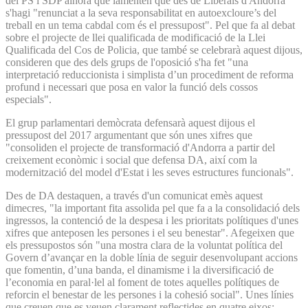
del PS i SDP alhora que lamenten que des de Liberals d'Andorra
s'hagi "renunciat a la seva responsabilitat en autoexcloure’s del
treball en un tema cabdal com és el pressupost". Pel que fa al debat
sobre el projecte de llei qualificada de modificació de la Llei
Qualificada del Cos de Policia, que també se celebrarà aquest dijous,
consideren que des dels grups de l'oposició s'ha fet "una
interpretació reduccionista i simplista d’un procediment de reforma
profund i necessari que posa en valor la funció dels cossos
especials".
El grup parlamentari demòcrata defensarà aquest dijous el
pressupost del 2017 argumentant que són unes xifres que
"consoliden el projecte de transformació d'Andorra a partir del
creixement econòmic i social que defensa DA, així com la
modernització del model d'Estat i les seves estructures funcionals".
Des de DA destaquen, a través d'un comunicat emès aquest
dimecres, "la important fita assolida pel que fa a la consolidació dels
ingressos, la contenció de la despesa i les prioritats polítiques d'unes
xifres que anteposen les persones i el seu benestar". Afegeixen que
els pressupostos són "una mostra clara de la voluntat política del
Govern d’avançar en la doble línia de seguir desenvolupant accions
que fomentin, d’una banda, el dinamisme i la diversificació de
l’economia en paral·lel al foment de totes aquelles polítiques de
reforcin el benestar de les persones i la cohesió social". Unes línies
que creuen que es veuen clarament reflectides en quatre eixos: