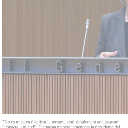
"No es tractava d'aplicar la mesura, sinó simplement analitzar-ne
l'impacte, i ni així". D'aquesta manera lamentava la presidenta del