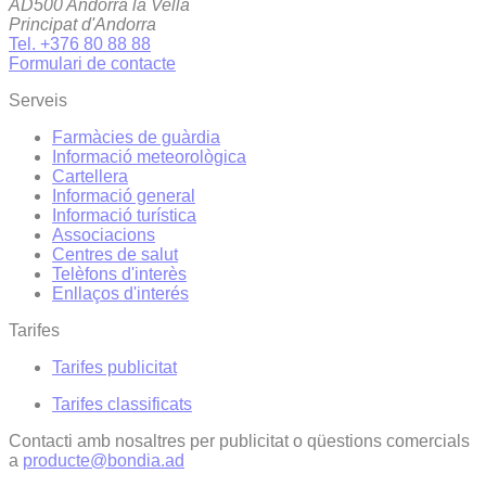
AD500 Andorra la Vella
Principat d'Andorra
Tel. +376 80 88 88
Formulari de contacte
Serveis
Farmàcies de guàrdia
Informació meteorològica
Cartellera
Informació general
Informació turística
Associacions
Centres de salut
Telèfons d'interès
Enllaços d'interés
Tarifes
Tarifes publicitat
Tarifes classificats
Contacti amb nosaltres per publicitat o qüestions comercials
a
producte@bondia.ad