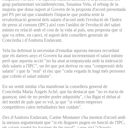
grup parlamentari socialdemòcrata, Susanna Vela, el rebuig de la
majoria que dona suport al Govern de la proposta d'acord presentada
pel PS per tal que s'analitzés l'impacte que podria tenir la
revalorització general dels salaris d'acord amb l'evolució de l'índex
de preus al consum (IPC) així com l'anàlisi de l'evolució del salari
mínim en relació amb el cost de la vida al país, una proposta que sí
que va rebre, en canvi, el suport dels consellers generals de
Concòrdia i d'Andorra Endavant.
Vela ha defensat la necessitat d'estudiar aquesta mesura recordant
que els darrers anys el Govern ha anat incrementant el salari mínim
però que aquesta acció "no ha anat acompanyada amb la indexació
dels salaris a l'IPC", un fet que pot derivar en una "compressió dels
salaris" i que fa "real" el risc que "cada vegada hi hagi més persones
que cobrin el salari mínim".
En un sentit similar s'ha manifestat la consellera general de
Concòrdia Maria Àngels Aché, que ha destacat que "no es tracta de
guanyar, sinó de no perdre poder adquisitiu", i ha lligat el debat al
del model de país que es vol, ja que "si volem empreses
competitives calen treballadors ben cuidats".
Des d'Andorra Endavant, Carine Montaner s'ha mostrat d'acord amb
la mesura argumentant que "si els lloguers pugen en funció de l'IPC,
els salaris també ho haurien de fer igual", i que així "s'hauria