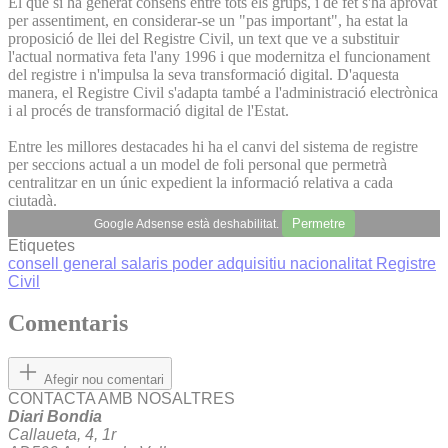
El que sí ha generat consens entre tots els grups, i de fet s'ha aprovat
per assentiment, en considerar-se un "pas important", ha estat la
proposició de llei del Registre Civil, un text que ve a substituir
l'actual normativa feta l'any 1996 i que modernitza el funcionament
del registre i n'impulsa la seva transformació digital. D'aquesta
manera, el Registre Civil s'adapta també a l'administració electrònica
i al procés de transformació digital de l'Estat.
Entre les millores destacades hi ha el canvi del sistema de registre
per seccions actual a un model de foli personal que permetrà
centralitzar en un únic expedient la informació relativa a cada
ciutadà.
Permetre
Google Adsense està deshabilitat.
Etiquetes
consell general
salaris
poder adquisitiu
nacionalitat
Registre
Civil
Comentaris
Afegir nou comentari
CONTACTA AMB NOSALTRES
Diari Bondia
Callaueta, 4, 1r