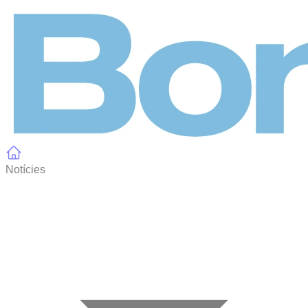
Panell de gestió de galetes
Notícies