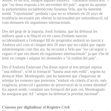
Molné, és un text, malgrat algunes millores, "clarament insuficient" i
que "no dona resposta a les necessitats del país", segons ha apuntat
la parlamentària socialdemòcrata Susanna Vela, que ha lamentat
també "l'oportunitat" perduda i que no es rebaixés els 20 anys de
residència necessaris per obtenir la nacionalitat per naturalització, tal
com demanen els organismes internacionals.
Des del grup de la majoria, Jordi Jordana, que ha defensat les
millores quan a la filiació en els casos d'infants nascuts
accidentalment a l'estranger fill de progenitor andorrà no nascut a
Andorra així com al còmput dels 20 anys que no caldrà que siguin
ininterromputs com fins ara, ha recordat a Vela que "no cal seguir a
cegues el que ens diuen els organismes internacionals" ja que s'ha de
tenir en compte i adaptar les demandes a "la realitat del país".
Des d'Andorra Endavant s'ha donat suport al text perquè suposa
"una millora", si bé la formació "hauria anat més enllà", segons ha
destacat Marc Monteagudo, que ha lamentat que s'haguessin de
rebutjar les esmenes que pretenien "endurir els criteris d’accés, més
exigència, protecció i garanties de preservació de la nostra identitat".
En aquest sentit, i emulant una formació del país veí, Monteagudo
ha assegurat que AE "sempre ha defensat la prioritat nacional”.
Consens per digitalitzar el Registre Civil