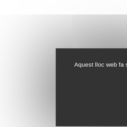
Aquest lloc web fa s