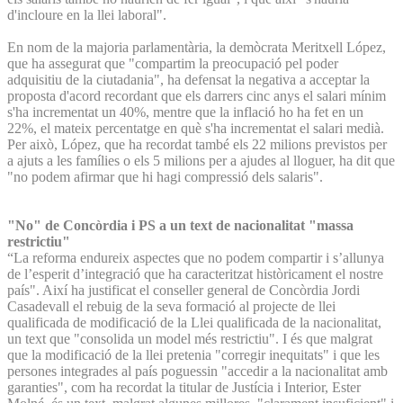
d'incloure en la llei laboral".
En nom de la majoria parlamentària, la demòcrata Meritxell López,
que ha assegurat que "compartim la preocupació pel poder
adquisitiu de la ciutadania", ha defensat la negativa a acceptar la
proposta d'acord recordant que els darrers cinc anys el salari mínim
s'ha incrementat un 40%, mentre que la inflació ho ha fet en un
22%, el mateix percentatge en què s'ha incrementat el salari medià.
Per això, López, que ha recordat també els 22 milions previstos per
a ajuts a les famílies o els 5 milions per a ajudes al lloguer, ha dit que
"no podem afirmar que hi hagi compressió dels salaris".
"No" de Concòrdia i PS a un text de nacionalitat "massa
restrictiu"
“La reforma endureix aspectes que no podem compartir i s’allunya
de l’esperit d’integració que ha caracteritzat històricament el nostre
país". Així ha justificat el conseller general de Concòrdia Jordi
Casadevall el rebuig de la seva formació al projecte de llei
qualificada de modificació de la Llei qualificada de la nacionalitat,
un text que "consolida un model més restrictiu". I és que malgrat
que la modificació de la llei pretenia "corregir inequitats" i que les
persones integrades al país poguessin "accedir a la nacionalitat amb
garanties", com ha recordat la titular de Justícia i Interior, Ester