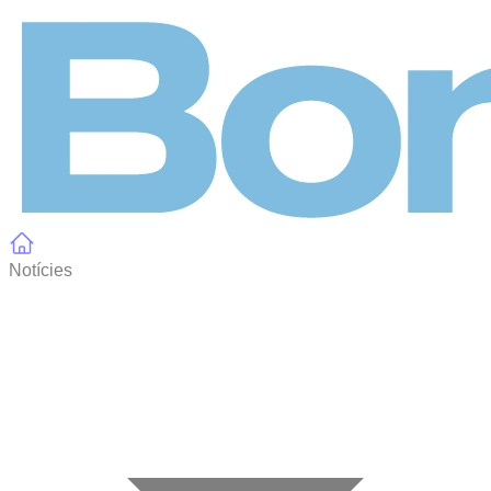
Panell de gestió de galetes
Notícies