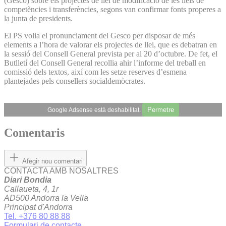
(Gesco) sobre els projectes de llei de modificació de les lleis de
competències i transferències, segons van confirmar fonts properes a
la junta de presidents.
El PS volia el pronunciament del Gesco per disposar de més
elements a l’hora de valorar els projectes de llei, que es debatran en
la sessió del Consell General prevista per al 20 d’octubre. De fet, el
Butlletí del Consell General recollia ahir l’informe del treball en
comissió dels textos, així com les setze reserves d’esmena
plantejades pels consellers socialdemòcrates.
Permetre
Google Adsense està deshabilitat.
Comentaris
Afegir nou comentari
CONTACTA AMB NOSALTRES
Diari Bondia
Callaueta, 4, 1r
AD500 Andorra la Vella
Principat d'Andorra
Tel. +376 80 88 88
Formulari de contacte