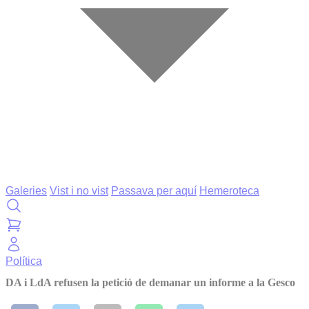
Galeries
Vist i no vist
Passava per aquí
Hemeroteca
Política
DA i LdA refusen la petició de demanar un informe a la Gesco