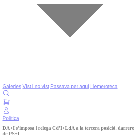
Galeries
Vist i no vist
Passava per aquí
Hemeroteca
Política
DA+I s’imposa i relega Cd’I+LdA a la tercera posició, darrere
de PS+I