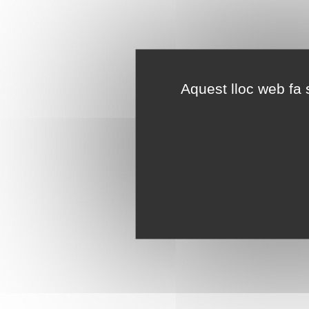
Aquest lloc web fa s