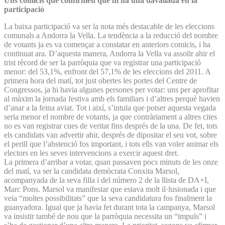
Uns comicis que confirmen que hi ha una davallada en la
participació
La baixa participació va ser la nota més destacable de les eleccions
comunals a Andorra la Vella. La tendència a la reducció del nombre
de votants ja es va començar a constatar en anteriors comicis, i ha
continuat ara. D’aquesta manera, Andorra la Vella va assolir ahir el
trist rècord de ser la parròquia que va registrar una participació
menor: del 53,1%, enfront del 57,1% de les eleccions del 2011. A
primera hora del matí, tot just obertes les portes del Centre de
Congressos, ja hi havia algunes persones per votar: uns per aprofitar
al màxim la jornada festiva amb els familiars i d’altres perquè havien
d’anar a la feina aviat. Tot i així, s’intuïa que potser aquesta vegada
seria menor el nombre de votants, ja que contràriament a altres cites
no es van registrar cues de veritat fins després de la una. De fet, tots
els candidats van advertir ahir, després de dipositar el seu vot, sobre
el perill que l’abstenció fos important, i tots ells van voler animar els
electors en les seves intervencions a exercir aquest dret.
La primera d’arribar a votar, quan passaven pocs minuts de les onze
del matí, va ser la candidata demòcrata Conxita Marsol,
acompanyada de la seva filla i del número 2 de la llista de DA+I,
Marc Pons. Marsol va manifestar que estava molt il·lusionada i que
veia “moltes possibilitats” que la seva candidatura fos finalment la
guanyadora. Igual que ja havia fet durant tota la campanya, Marsol
va insistir també de nou que la parròquia necessita un “impuls” i