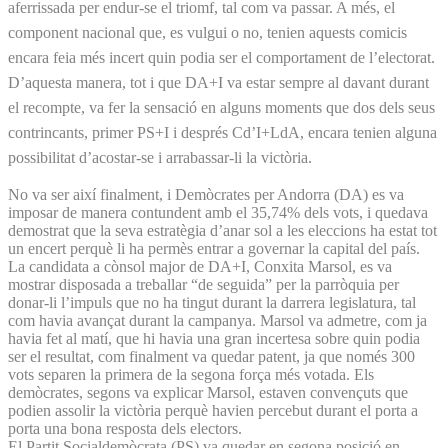
aferrissada per endur-se el triomf, tal com va passar. A més, el
component nacional que, es vulgui o no, tenien aquests comicis
encara feia més incert quin podia ser el comportament de l’electorat.
D’aquesta manera, tot i que DA+I va estar sempre al davant durant
el recompte, va fer la sensació en alguns moments que dos dels seus
contrincants, primer PS+I i després Cd’I+LdA, encara tenien alguna
possibilitat d’acostar-se i arrabassar-li la victòria.
No va ser així finalment, i Demòcrates per Andorra (DA) es va
imposar de manera contundent amb el 35,74% dels vots, i quedava
demostrat que la seva estratègia d’anar sol a les eleccions ha estat tot
un encert perquè li ha permès entrar a governar la capital del país.
La candidata a cònsol major de DA+I, Conxita Marsol, es va
mostrar disposada a treballar “de seguida” per la parròquia per
donar-li l’impuls que no ha tingut durant la darrera legislatura, tal
com havia avançat durant la campanya. Marsol va admetre, com ja
havia fet al matí, que hi havia una gran incertesa sobre quin podia
ser el resultat, com finalment va quedar patent, ja que només 300
vots separen la primera de la segona força més votada. Els
demòcrates, segons va explicar Marsol, estaven convençuts que
podien assolir la victòria perquè havien percebut durant el porta a
porta una bona resposta dels electors.
El Partit Socialdemòcrata (PS) va quedar en segona posició en