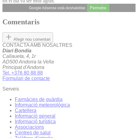
tot el dia va ser molt agraït.
Permetre
Google Adsense està deshabilitat.
Comentaris
Afegir nou comentari
CONTACTA AMB NOSALTRES
Diari Bondia
Callaueta, 4, 1r
AD500 Andorra la Vella
Principat d'Andorra
Tel. +376 80 88 88
Formulari de contacte
Serveis
Farmàcies de guàrdia
Informació meteorològica
Cartellera
Informació general
Informació turística
Associacions
Centres de salut