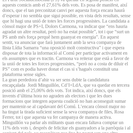
aquests comicis amb el 27,61% dels vots. Es posa de manifest, així
doncs, que el tan preconitzat canvi per aquesta força encara haurà
d’esperar i no sembla que sigui possible, en vista dels resultats, sense
que hi hagi una unió de totes les forces progressistes. La candidata a
cònsol major de PS+I, Dolors Carmona, va indicar que “ens hauria
agradat un altre resultat, però no ha estat possible”, tot i que “surt un
PS amb més força perquè hem guanyat en energia”. En aquest
sentit, va anunciar que farà juntament amb la seva companya de
llista Lídia Samarra “una oposició molt constructiva” i que espera
disposar de tota la informació al Comú per participar activament en
els assumptes que es tractin. Carmona va reiterar que està a favor de
la unió de totes les forces progressistes, “però no a costa de diluir el
PS” com es podia haver donat el cas si s’hagués constituït una
plataforma sense sigles.
La gran perdedora d’ahir va ser sens dubte la candidatura
encapçalada Jordi Minguillón, Cd’I+LdA, que va quedar en tercera
posició amb el 25,06% dels vots. Tot indica, així doncs, que els
invents d’última hora no agraden als electors i que les dues
formacions que integren aquesta coalició no han aconseguit sumar
per mantenir-se al capdavant del Comú. L’encara cònsol major no
ha tingut la tirada suficient sense la seva companya de files, Rosa
Ferrer, tot i que aquesta va fer campanya de manera activa.
Minguillón va parlar als militants quan encara faltava comptar un
11% dels vots i, després de felicitar els guanyadors a la parròquia i al