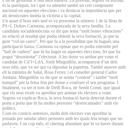
s’ha de gestionar d’una altra manera. La prioritat, segons va afirmar,
és la parròquia, tot i que va admetre també un cert component
nacional en aquestes eleccions i va destacar la importància que per
als demòcrates tindria la victòria a la capital.
Un quart d’hora més tard es va presentar la número 1 de la llista de
PS+I, Dolors Carmona, acompanyada de la seva família. La
candidata socialdemòcrata va dir que tenia “molt bones vibracions”
en relació al resultat que podia obtenir la seva formació, ja que la
gent “vol un canvi”. Pel que fa a la possibilitat que hi hagués una
participació baixa, Carmona va opinar que es podia entendre pel
“ball de cadires” que hi ha hagut en aquestes eleccions, fet que ha
pogut “desorientar” l’electorat. A les dotze va arribar per votar el
candidat de Cd’I+LdA, Jordi Minguillón, acompanyat d’un dels
seus néts, que va ser qui va dipositar la papereta. També anaven amb
ell la ministra de Salut, Rosa Ferrer, i el conseller general Carles
Jordana. Minguillón va dir que se sentia “content” i també “molt
tranquil” per la feina feta per donar a conèixer el seu programa. I
finalment, va ser el torn de Delfí Roca, de Sentit Comú, que igual
que els seus rivals va aprofitar per animar els electors a votar.
Segons va explicar Roca, la seva formació havia detectat durant el
porta a porta que hi ha moltes persones “desencantades” amb els
polítics.
Com en comicis anteriors, molts dels electors van aprofitar la
jornada per saludar altres persones amb les quals feia temps que no
parlaven. I un cop més, el càtering abundant que hi va haver durant