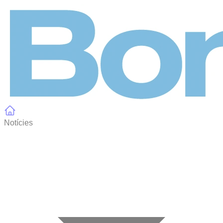
Panell de gestió de galetes
Notícies