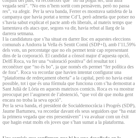
conjunt del país, va reconèixer que “no ha pogut ser; una altra
vegada serà”. “No ens n’hem sortit com pensàvem, però no passa
res”, va afegir. Per la seva banda, Ferrer es mostrava satisfeta de la
campanya que havia portat a terme Cd’I, però admetia que potser no
s’havia sabut explicat el pacte amb els liberals, al mateix temps que
lamentava els atacs que, segons va dir, havia rebut al llarg de la
darrera setmana.
I la candidatura que s’ha situat en darrer lloc en aquestes eleccions
comunals a Andorra la Vella és Sentit Comú (SDP+I), amb l’11,59%
dels vots, un percentatge que no els permet tenir cap representant
dins de la corporació. El candidat a cònsol major d’aquesta opció,
Delfí Roca, va fer una “valoració positiva” del resultat tot i
reconèixer que “no és bo”, ja que només els permet “fer política des
de fora”. Roca va recordar que havien intentat configurar una
“plataforma de redreçament oberta” a la capital, però no havia estat
possible, tot i que és una fórmula que funciona com s’ha demostrat a
Sant Julià de Lòria en aquests mateixos comicis. Roca es va mostrar
preocupat per l’augment de l’abstenció, “que vol dir que molta gent
encara no troba la seva opció”.
Per la seva banda, el president de Socialdemocràcia i Progrés (SDP),
Jaume Bartumeu, va recordar davant els seus seguidors que “ha estat
la primera vegada que ens presentàvem” i va avaluar com un èxit
que hagin estat molts els joves que s’han sumat a la plataforma.