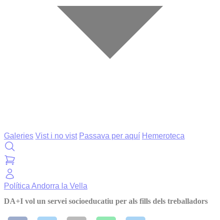
Galeries
Vist i no vist
Passava per aquí
Hemeroteca
Política
Andorra la Vella
DA+I vol un servei socioeducatiu per als fills dels treballadors