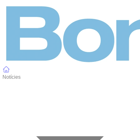
Panell de gestió de galetes
Notícies