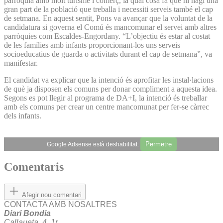
parròquia amb molt turisme i comerç, la qual cosa fa que hi hagi una
gran part de la població que treballa i necessiti serveis també el cap
de setmana. En aquest sentit, Pons va avançar que la voluntat de la
candidatura si governa el Comú és mancomunar el servei amb altres
parròquies com Escaldes-Engordany. “L’objectiu és estar al costat
de les famílies amb infants proporcionant-los uns serveis
socioeducatius de guarda o activitats durant el cap de setmana”, va
manifestar.
El candidat va explicar que la intenció és aprofitar les instal·lacions
de què ja disposen els comuns per donar compliment a aquesta idea.
Segons es pot llegir al programa de DA+I, la intenció és treballar
amb els comuns per crear un centre mancomunat per fer-se càrrec
dels infants.
Permetre
Google Adsense està deshabilitat.
Comentaris
Afegir nou comentari
CONTACTA AMB NOSALTRES
Diari Bondia
Callaueta, 4, 1r