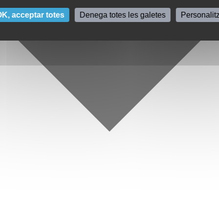
K, acceptar totes
Denega totes les galetes
Personalit