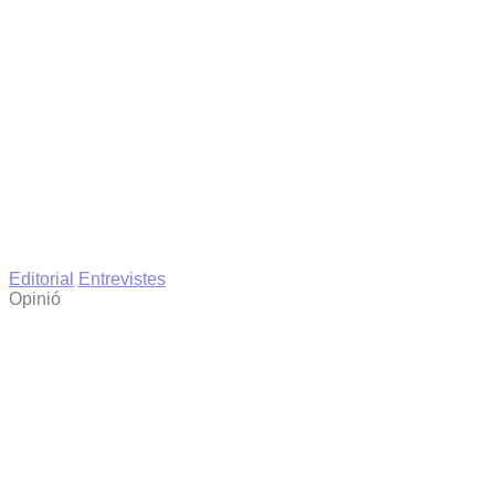
Editorial
Entrevistes
Opinió