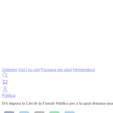
Galeries
Vist i no vist
Passava per aquí
Hemeroteca
Política
DA imposa la Llei de la Funció Pública per a la qual demana una