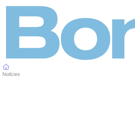
Panell de gestió de galetes
Notícies