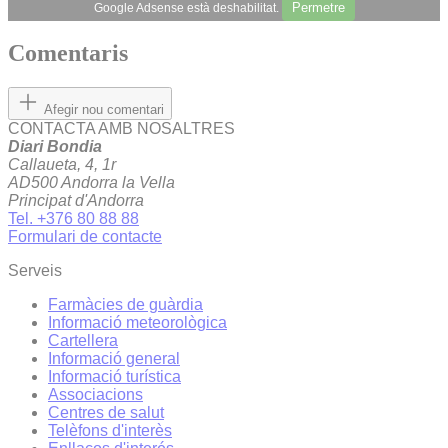
Permetre
Google Adsense està deshabilitat.
Comentaris
Afegir nou comentari
CONTACTA AMB NOSALTRES
Diari Bondia
Callaueta, 4, 1r
AD500 Andorra la Vella
Principat d'Andorra
Tel. +376 80 88 88
Formulari de contacte
Serveis
Farmàcies de guàrdia
Informació meteorològica
Cartellera
Informació general
Informació turística
Associacions
Centres de salut
Telèfons d'interès