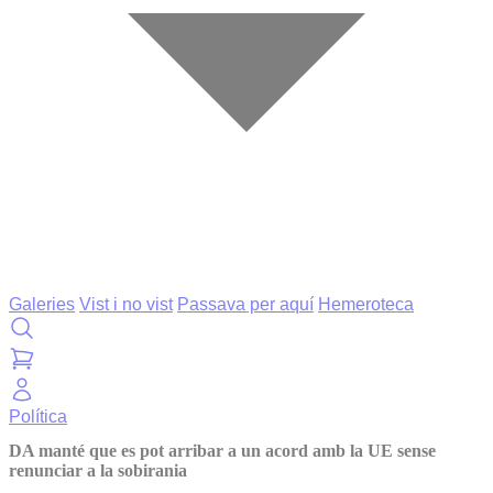
Galeries
Vist i no vist
Passava per aquí
Hemeroteca
Política
DA manté que es pot arribar a un acord amb la UE sense
renunciar a la sobirania