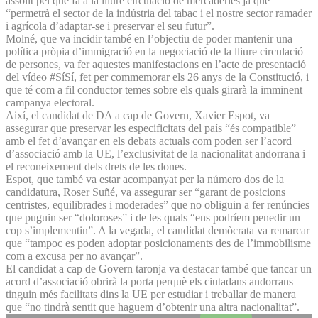
assolit pel que fa a la lliure circulació de mercaderies ja que
“permetrà el sector de la indústria del tabac i el nostre sector ramader
i agrícola d’adaptar-se i preservar el seu futur”.
Molné, que va incidir també en l’objectiu de poder mantenir una
política pròpia d’immigració en la negociació de la lliure circulació
de persones, va fer aquestes manifestacions en l’acte de presentació
del vídeo #SíSí, fet per commemorar els 26 anys de la Constitució, i
que té com a fil conductor temes sobre els quals girarà la imminent
campanya electoral.
Així, el candidat de DA a cap de Govern, Xavier Espot, va
assegurar que preservar les especificitats del país “és compatible”
amb el fet d’avançar en els debats actuals com poden ser l’acord
d’associació amb la UE, l’exclusivitat de la nacionalitat andorrana i
el reconeixement dels drets de les dones.
Espot, que també va estar acompanyat per la número dos de la
candidatura, Roser Suñé, va assegurar ser “garant de posicions
centristes, equilibrades i moderades” que no obliguin a fer renúncies
que puguin ser “doloroses” i de les quals “ens podríem penedir un
cop s’implementin”. A la vegada, el candidat demòcrata va remarcar
que “tampoc es poden adoptar posicionaments des de l’immobilisme
com a excusa per no avançar”.
El candidat a cap de Govern taronja va destacar també que tancar un
acord d’associació obrirà la porta perquè els ciutadans andorrans
tinguin més facilitats dins la UE per estudiar i treballar de manera
que “no tindrà sentit que haguem d’obtenir una altra nacionalitat”.