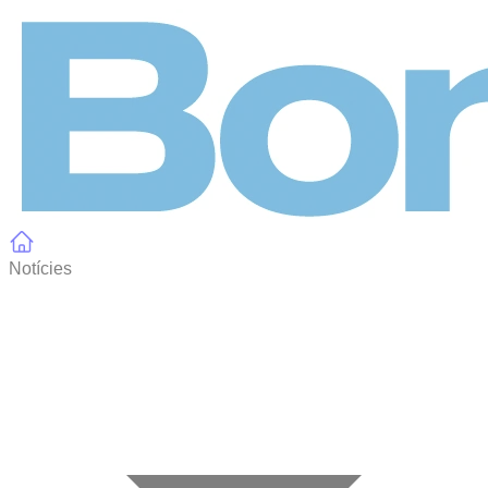
Panell de gestió de galetes
Notícies