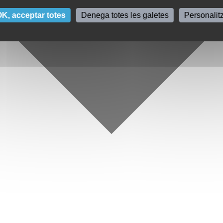
K, acceptar totes
Denega totes les galetes
Personalit