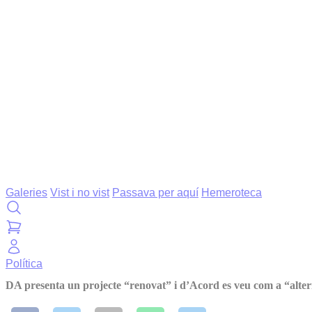
Galeries
Vist i no vist
Passava per aquí
Hemeroteca
Política
DA presenta un projecte “renovat” i d’Acord es veu com a “alte