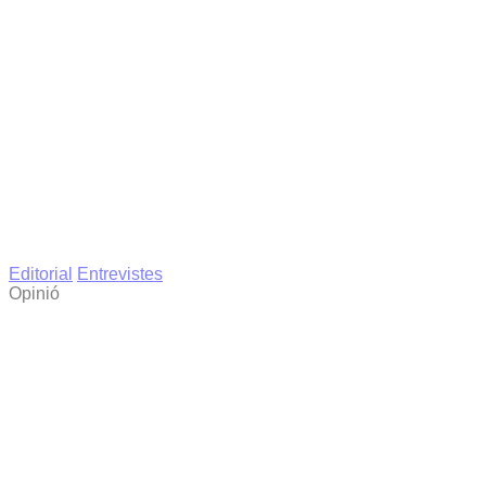
Editorial
Entrevistes
Opinió