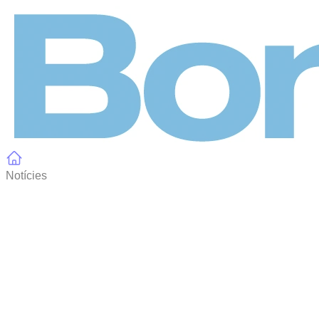
Panell de gestió de galetes
Notícies