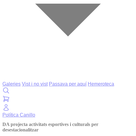
Galeries
Vist i no vist
Passava per aquí
Hemeroteca
Política
Canillo
DA projecta activitats esportives i culturals per
desestacionalitzar