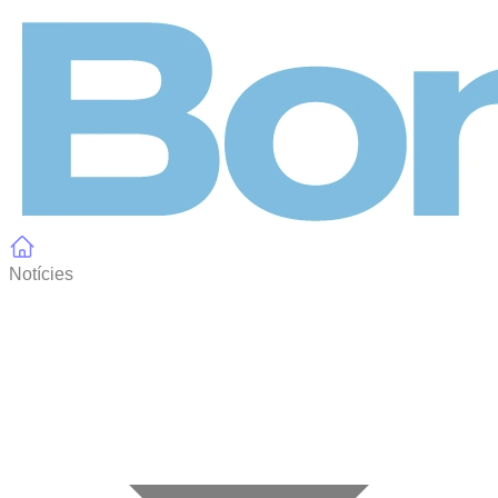
Panell de gestió de galetes
Notícies