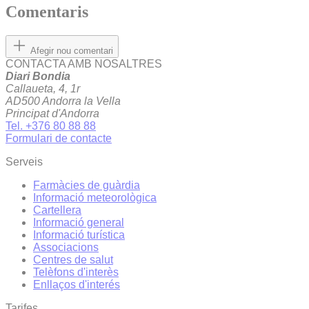
Comentaris
Afegir nou comentari
CONTACTA AMB NOSALTRES
Diari Bondia
Callaueta, 4, 1r
AD500 Andorra la Vella
Principat d'Andorra
Tel. +376 80 88 88
Formulari de contacte
Serveis
Farmàcies de guàrdia
Informació meteorològica
Cartellera
Informació general
Informació turística
Associacions
Centres de salut
Telèfons d'interès
Enllaços d'interés
Tarifes