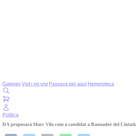
Galeries
Vist i no vist
Passava per aquí
Hemeroteca
Política
DA proposarà Marc Vila com a candidat a Raonador del Ciutad