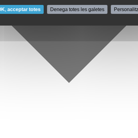
K, acceptar totes
Denega totes les galetes
Personalit