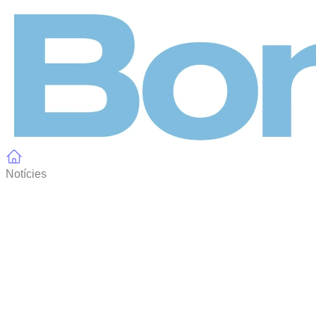
Panell de gestió de galetes
Notícies