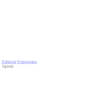
Editorial
Entrevistes
Opinió