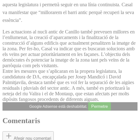
aquesta legislatura i permetrà seguir en una línia continuista. Casal
va manifestar que “millorarem el barri antic perquè recuperi la seva
essència”.
Les actuacions al nucli antic de Canillo també preveuen millores en
l’enllumenat, la creació d’aparcaments i la finalització de la
construcció d’alguns edificis que actualment penalitzen la imatge de
la zona. Per fer-ho, Casal va indicar que es buscaran solucions amb
els veïns per actuar prioritàriament en les façanes. L’objectiu dels
demòcrates és potenciar la imatge de la zona tant pels veïns de la
parròquia com pels visitants.
Entre les mesures que s’aplicaran en la propera legislatura, la
candidatura de DA, encapçalada per Josep Mandicó i David
Palmitjavila, destaca també que es vol fer la separació de les aigües
residuals i pluvials del sector antic. A més, també es prioritzarà la
neteja del riu Valira i el de Montaup, que estan afectats per molts
dipòsits fangosos procedents de diferents aiguats.
Permetre
Google Adsense està deshabilitat.
Comentaris
Afegir nou comentari