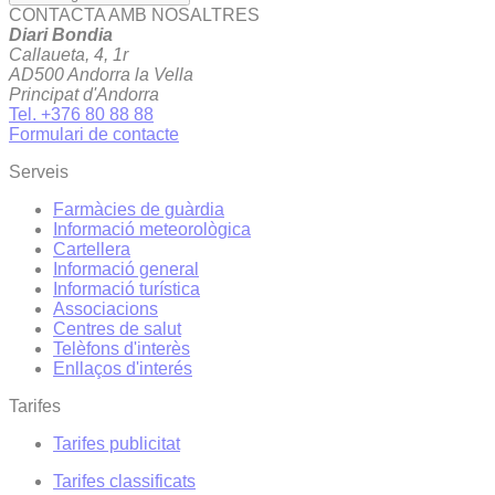
CONTACTA AMB NOSALTRES
Diari Bondia
Callaueta, 4, 1r
AD500 Andorra la Vella
Principat d'Andorra
Tel. +376 80 88 88
Formulari de contacte
Serveis
Farmàcies de guàrdia
Informació meteorològica
Cartellera
Informació general
Informació turística
Associacions
Centres de salut
Telèfons d'interès
Enllaços d'interés
Tarifes
Tarifes publicitat
Tarifes classificats