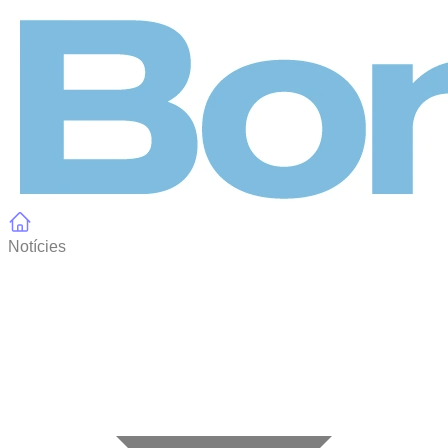
Panell de gestió de galetes
Notícies