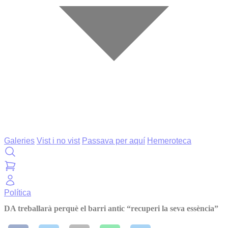
Galeries
Vist i no vist
Passava per aquí
Hemeroteca
Política
DA treballarà perquè el barri antic “recuperi la seva essència”