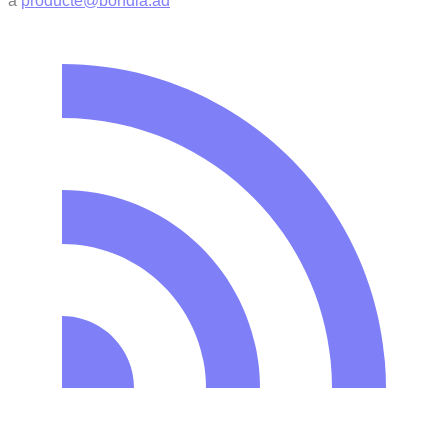
a
producte@bondia.ad