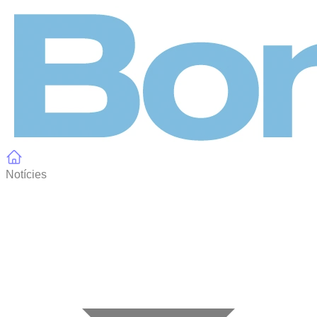
Panell de gestió de galetes
Notícies