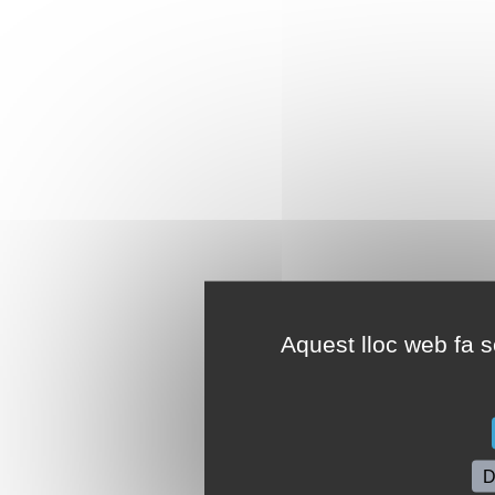
Aquest lloc web fa se
D