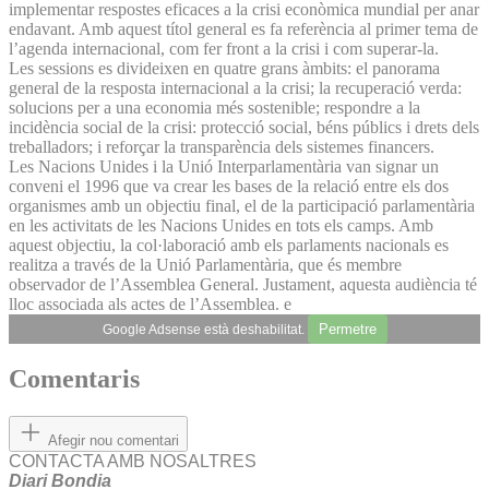
implementar respostes eficaces a la crisi econòmica mundial per anar
endavant. Amb aquest títol general es fa referència al primer tema de
l’agenda internacional, com fer front a la crisi i com superar-la.
Les sessions es divideixen en quatre grans àmbits: el panorama
general de la resposta internacional a la crisi; la recuperació verda:
solucions per a una economia més sostenible; respondre a la
incidència social de la crisi: protecció social, béns públics i drets dels
treballadors; i reforçar la transparència dels sistemes financers.
Les Nacions Unides i la Unió Interparlamentària van signar un
conveni el 1996 que va crear les bases de la relació entre els dos
organismes amb un objectiu final, el de la participació parlamentària
en les activitats de les Nacions Unides en tots els camps. Amb
aquest objectiu, la col·laboració amb els parlaments nacionals es
realitza a través de la Unió Parlamentària, que és membre
observador de l’Assemblea General. Justament, aquesta audiència té
lloc associada als actes de l’Assemblea. e
Permetre
Google Adsense està deshabilitat.
Comentaris
Afegir nou comentari
CONTACTA AMB NOSALTRES
Diari Bondia