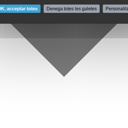
K, acceptar totes
Denega totes les galetes
Personalit