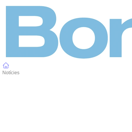
Panell de gestió de galetes
Notícies