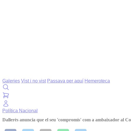
Galeries
Vist i no vist
Passava per aquí
Hemeroteca
Política
Nacional
Dallerès anuncia que el seu 'compromís' com a ambaixador al Co