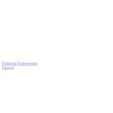
Editorial
Entrevistes
Opinió