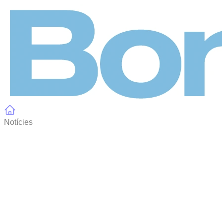
Panell de gestió de galetes
Notícies