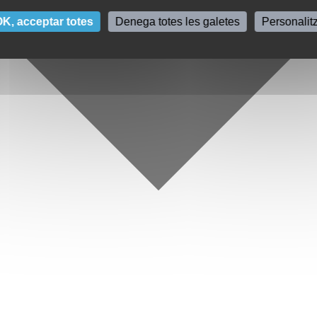
K, acceptar totes
Denega totes les galetes
Personalit