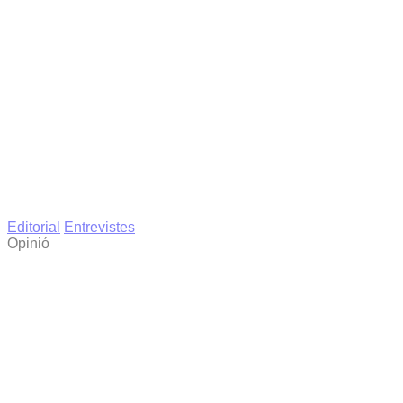
Editorial
Entrevistes
Opinió