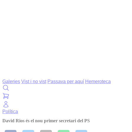
Galeries
Vist i no vist
Passava per aquí
Hemeroteca
Política
David Rios és el nou primer secretari del PS