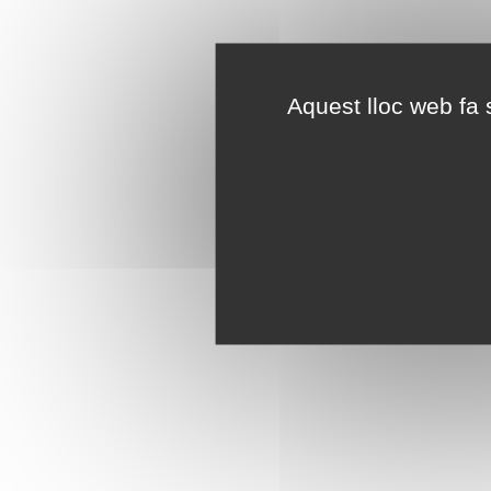
Aquest lloc web fa s