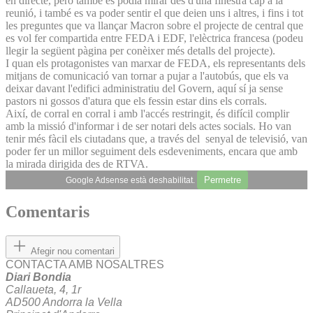
en directe, però també es podia mirar des d'una finestra cap a la
reunió, i també es va poder sentir el que deien uns i altres, i fins i tot
les preguntes que va llançar Macron sobre el projecte de central que
es vol fer compartida entre FEDA i EDF, l'elèctrica francesa (podeu
llegir la següent pàgina per conèixer més detalls del projecte).
I quan els protagonistes van marxar de FEDA, els representants dels
mitjans de comunicació van tornar a pujar a l'autobús, que els va
deixar davant l'edifici administratiu del Govern, aquí sí ja sense
pastors ni gossos d'atura que els fessin estar dins els corrals.
Així, de corral en corral i amb l'accés restringit, és difícil complir
amb la missió d'informar i de ser notari dels actes socials. Ho van
tenir més fàcil els ciutadans que, a través del senyal de televisió, van
poder fer un millor seguiment dels esdeveniments, encara que amb
la mirada dirigida des de RTVA.
Permetre
Google Adsense està deshabilitat.
Comentaris
Afegir nou comentari
CONTACTA AMB NOSALTRES
Diari Bondia
Callaueta, 4, 1r
AD500 Andorra la Vella