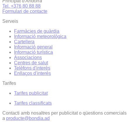
Principat d'Andorra
Tel. +376 80 88 88
Formulari de contacte
Serveis
Farmàcies de guàrdia
Informació meteorològica
Cartellera
Informació general
Informació turística
Associacions
Centres de salut
Telèfons d'interès
Enllaços d'interés
Tarifes
Tarifes publicitat
Tarifes classificats
Contacti amb nosaltres per publicitat o qüestions comercials
a
producte@bondia.ad