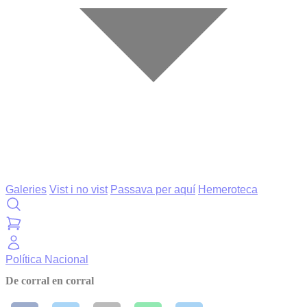
Galeries
Vist i no vist
Passava per aquí
Hemeroteca
Política
Nacional
De corral en corral