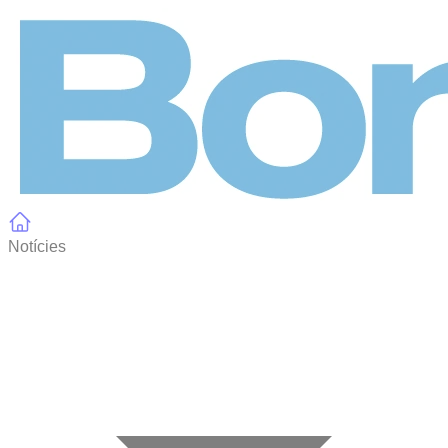
Panell de gestió de galetes
Notícies