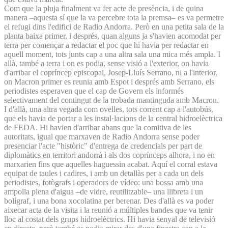
Com que la pluja finalment va fer acte de presència, i de quina
manera –aquesta sí que la va percebre tota la premsa– es va permetre
el refugi dins l'edifici de Radio Andorra. Però en una petita sala de la
planta baixa primer, i després, quan alguns ja s'havien acomodat per
terra per començar a redactar el poc que hi havia per redactar en
aquell moment, tots junts cap a una altra sala una mica més ampla. I
allà, també a terra i on es podia, sense visió a l'exterior, on havia
d'arribar el copríncep episcopal, Josep-Lluís Serrano, ni a l'interior,
on Macron primer es reunia amb Espot i després amb Serrano, els
periodistes esperaven que el cap de Govern els informés
selectivament del contingut de la trobada mantinguda amb Macron.
I d'allà, una altra vegada com ovelles, tots corrent cap a l'autobús,
que els havia de portar a les instal·lacions de la central hidroelèctrica
de FEDA. Hi havien d'arribar abans que la comitiva de les
autoritats, igual que marxaven de Radio Andorra sense poder
presenciar l'acte "històric" d'entrega de credencials per part de
diplomàtics en territori andorrà i als dos coprínceps alhora, i no en
marxarien fins que aquelles haguessin acabat. Aquí el corral estava
equipat de taules i cadires, i amb un detallàs per a cada un dels
periodistes, fotògrafs i operadors de vídeo: una bossa amb una
ampolla plena d'aigua –de vidre, reutilitzable– una llibreta i un
bolígraf, i una bona xocolatina per berenar. Des d'allà es va poder
aixecar acta de la visita i la reunió a múltiples bandes que va tenir
lloc al costat dels grups hidroelèctrics. Hi havia senyal de televisió