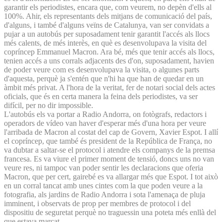
garantir els periodistes, encara que, com veurem, no depèn d'ells al
100%. Ahir, els representants dels mitjans de comunicació del país,
d'alguns, i també d'alguns veïns de Catalunya, van ser convidats a
pujar a un autobús per suposadament tenir garantit l'accés als llocs
més calents, de més interès, en què es desenvolupava la visita del
copríncep Emmanuel Macron. Ara bé, més que tenir accés als llocs,
tenien accés a uns corrals adjacents des d'on, suposadament, havien
de poder veure com es desenvolupava la visita, o algunes parts
d'aquesta, perquè ja s'entén que n'hi ha que han de quedar en un
àmbit més privat. A l'hora de la veritat, fer de notari social dels actes
oficials, que és en certa manera la feina dels periodistes, va ser
difícil, per no dir impossible.
L'autobús els va portar a Radio Andorra, on fotògrafs, redactors i
operadors de vídeo van haver d'esperar més d'una hora per veure
l'arribada de Macron al costat del cap de Govern, Xavier Espot. I allí
el copríncep, que també és president de la República de França, no
va dubtar a saltar-se el protocol i atendre els companys de la premsa
francesa. Es va viure el primer moment de tensió, doncs uns no van
veure res, ni tampoc van poder sentir les declaracions que oferia
Macron, que per cert, gairebé es va allargar més que Espot. I tot això
en un corral tancat amb unes cintes com la que poden veure a la
fotografia, als jardins de Radio Andorra i sota l'amenaça de pluja
imminent, i observats de prop per membres de protocol i del
dispositiu de seguretat perquè no traguessin una poteta més enllà del
que estava marcat.