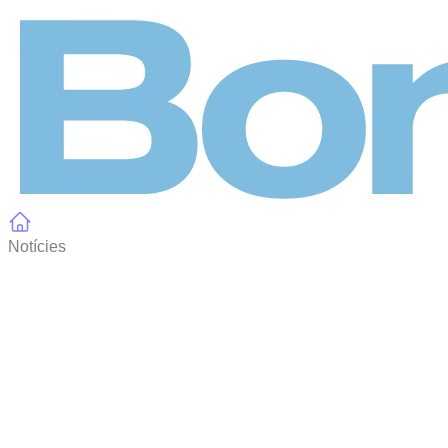
Panell de gestió de galetes
Notícies