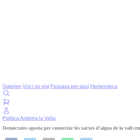
Galeries
Vist i no vist
Passava per aquí
Hemeroteca
Política
Andorra la Vella
Demòcrates aposta per connectar les xarxes d’aigua de la vall cen