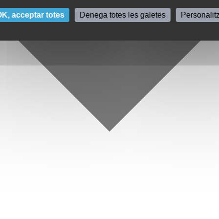
K, acceptar totes
Denega totes les galetes
Personalit