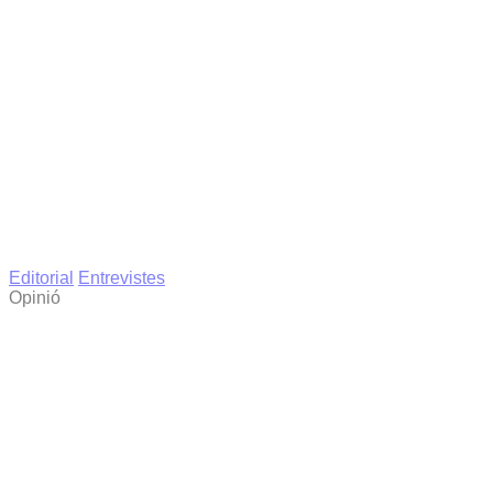
Editorial
Entrevistes
Opinió