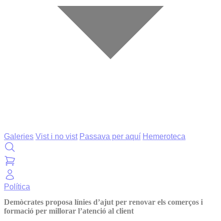
Galeries
Vist i no vist
Passava per aquí
Hemeroteca
Política
Demòcrates proposa línies d’ajut per renovar els comerços i
formació per millorar l’atenció al client