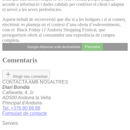
accedir a informació i dades cabdals per conèixer el client i adaptar
el servei a les seves preferències.
Aquest treball de reconversió que diu sí a les botigues i sí al comerç
electrònic es planteja en el context d’una oferta d’esdeveniments,
com el Black Friday i l’Andorra Shopping Festival, que
persegueixen oferir al consumidor una experiència de compra
completa.
Permetre
Google Adsense està deshabilitat.
Comentaris
Afegir nou comentari
CONTACTA AMB NOSALTRES
Diari Bondia
Callaueta, 4, 1r
AD500 Andorra la Vella
Principat d'Andorra
Tel. +376 80 88 88
Formulari de contacte
Serveis