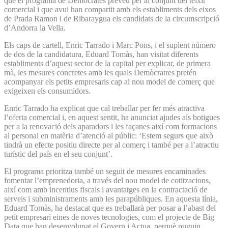
que el programa de Demòcrates preveu per al conjunt del teixit
comercial i que avui han compartit amb els establiments dels eixos
de Prada Ramon i de Ribaraygua els candidats de la circumscripció
d’Andorra la Vella.
Els caps de cartell, Enric Tarrado i Marc Pons, i el suplent número
de dos de la candidatura, Eduard Tomàs, han visitat diferents
establiments d’aquest sector de la capital per explicar, de primera
mà, les mesures concretes amb les quals Demòcratres pretén
acompanyar els petits empresaris cap al nou model de comerç que
exigeixen els consumidors.
Enric Tarrado ha explicat que cal treballar per fer més atractiva
l’oferta comercial i, en aquest sentit, ha anunciat ajudes als botigues
per a la renovació dels aparadors i les façanes així com formacions
al personal en matèria d’atenció al públic: ‘Estem segurs que això
tindrà un efecte positiu directe per al comerç i també per a l’atractiu
turístic del país en el seu conjunt’.
El programa prioritza també un seguit de mesures encaminades
fomentar l’emprenedoria, a través del nou model de cotitzacions,
així com amb incentius fiscals i avantatges en la contractació de
serveis i subministraments amb les parapúbliques. En aquesta línia,
Eduard Tomàs, ha destacat que es treballarà per posar a l’abast del
petit empresari eines de noves tecnologies, com el projecte de Big
Data que han desenvolupat el Govern i Actua, perquè puguin