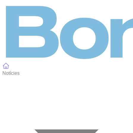
Panell de gestió de galetes
Notícies