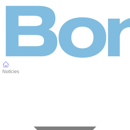
Panell de gestió de galetes
Notícies