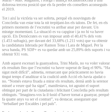
Marín - Marc Magallón, i relega l’aliança socialdemòcrata a una
dolorosa tercera posició que els fa perdre els consellers aconseguits
el 2019.
Tot i així la victòria va ser soferta, perquè els nouvinguts de
Concòrdia van estar tota la nit trepitjant-los els talons. De fet, en els
primers moments de l’escrutini va arribar anar per davant. Un
miratge momentani. La situació es va capgirar i ja no hi va haver
opció. Els Demòcrates es van imposar amb el 40,41% dels vots
(1.453 sufragis), per davant del 33,68% (1.211 vots) que va obtenir
la candidatura liderada per Ramon Tena i Lara de Miguel. Per la
seva banda, PS SDP+ es va quedar amb un 25,89% dels suports i va
obtenir 931 vots.
Amb aquest escenari la guanyadora, Trini Marín, no va voler valorar
els resultats fins que l’escrutini va haver superat de llarg el 90%. “Ha
sigut molt difícil”, admetia, remarcant que pràcticament no havia
tingut temps d’analitzar si la coalició amb Acció els havia ajudat o
no. “Només estava fixada a mirar els resultats, demà amb la serenor
miraré a veure què ha sigut”, manifestava, tot agraint el suport
obtingut per part de la ciutadania i felicitant Concòrdia pels resultats
obtinguts. “Imagineu-vos la il·lusió d’haver tornat a guanyar, perquè
fa quatre anys va ser el contrari”, va destacar, assegurant que
“treballaré per Escaldes i pel país”.