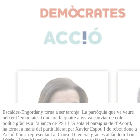
Escaldes-Engordany torna a ser taronja. La parròquia que va veure
néixer Demòcrates i que ara fa quatre anys va canviar de color
polític gràcies a l’aliança de PS i L’A sota el paraigua de d’Acord,
ha tornat a mans del partit liderat per Xavier Espot. I de rebot dona a
Acció l’únic representant al Consell General gràcies al tàndem Trini