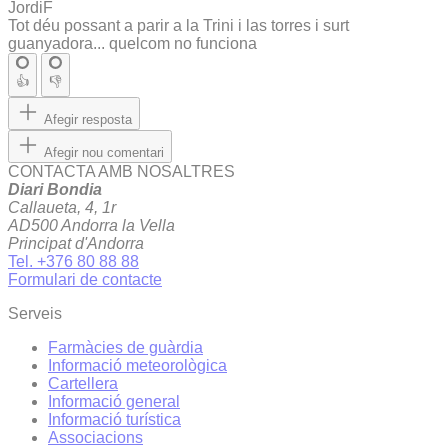
JordiF
Tot déu possant a parir a la Trini i las torres i surt
guanyadora... quelcom no funciona
👍
👎
Afegir resposta
Afegir nou comentari
CONTACTA AMB NOSALTRES
Diari Bondia
Callaueta, 4, 1r
AD500 Andorra la Vella
Principat d'Andorra
Tel. +376 80 88 88
Formulari de contacte
Serveis
Farmàcies de guàrdia
Informació meteorològica
Cartellera
Informació general
Informació turística
Associacions