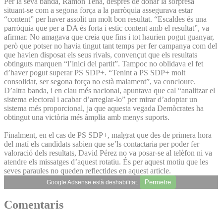
Per la seva banda, Ramon Tena, després de donar la sorpresa
situant-se com a segona força a la parròquia assegurava estar
“content” per haver assolit un molt bon resultat. “Escaldes és una
parròquia que per a DA és forta i estic content amb el resultat”, va
afirmar. No amagava que creia que fins i tot haurien pogut guanyar,
però que potser no havia tingut tant temps per fer campanya com del
que havien disposat els seus rivals, convençut que els resultats
obtinguts marquen “l’inici del partit”. Tampoc no oblidava el fet
d’haver pogut superar PS SDP+. “Tenint a PS SDP+ molt
consolidat, ser segona força no està malament”, va concloure.
D’altra banda, i en clau més nacional, apuntava que cal “analitzar el
sistema electoral i acabar d’arreglar-lo” per mirar d’adoptar un
sistema més proporcional, ja que aquesta vegada Demòcrates ha
obtingut una victòria més àmplia amb menys suports.
Finalment, en el cas de PS SDP+, malgrat que des de primera hora
del matí els candidats sabien que se’ls contactaria per poder fer
valoració dels resultats, David Pérez no va posar-se al telèfon ni va
atendre els missatges d’aquest rotatiu. És per aquest motiu que les
seves paraules no queden reflectides en aquest article.
Permetre
Google Adsense està deshabilitat.
Comentaris