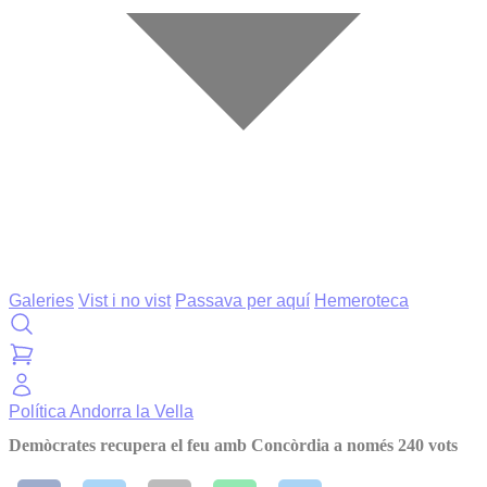
Galeries
Vist i no vist
Passava per aquí
Hemeroteca
Política
Andorra la Vella
Demòcrates recupera el feu amb Concòrdia a només 240 vots