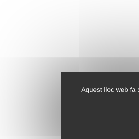
Aquest lloc web fa s