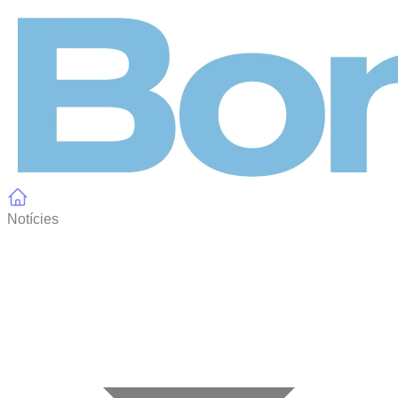
Panell de gestió de galetes
Notícies