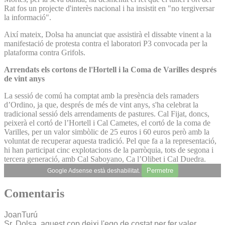
Rat fos un projecte d'interès nacional i ha insistit en "no tergiversar
la informació".
Així mateix, Dolsa ha anunciat que assistirà el dissabte vinent a la
manifestació de protesta contra el laboratori P3 convocada per la
plataforma contra Grifols.
Arrendats els cortons de l'Hortell i la Coma de Varilles després
de vint anys
La sessió de comú ha comptat amb la presència dels ramaders
d’Ordino, ja que, després de més de vint anys, s'ha celebrat la
tradicional sessió dels arrendaments de pastures. Cal Fijat, doncs,
peixerà el cortó de l’Hortell i Cal Cametes, el cortó de la coma de
Varilles, per un valor simbòlic de 25 euros i 60 euros però amb la
voluntat de recuperar aquesta tradició. Pel que fa a la representació,
hi han participat cinc explotacions de la parròquia, tots de segona i
tercera generació, amb Cal Saboyano, Ca l’Olibet i Cal Duedra.
Permetre
Google Adsense està deshabilitat.
Comentaris
JoanTurú
Sr. Dolsa, aquest cop deixi l'ego de costat per fer valer