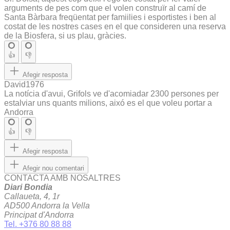
arguments de pes com que el volen construïr al camí de
Santa Bàrbara freqüentat per famiilies i esportistes i ben al
costat de les nostres cases en el que consideren una reserva
de la Biosfera, si us plau, gràcies.
👍
👎
Afegir resposta
David1976
La notícia d'avui, Grifols ve d'acomiadar 2300 persones per
estalviar uns quants milions, aixó es el que voleu portar a
Andorra
👍
👎
Afegir resposta
Afegir nou comentari
CONTACTA AMB NOSALTRES
Diari Bondia
Callaueta, 4, 1r
AD500 Andorra la Vella
Principat d'Andorra
Tel. +376 80 88 88