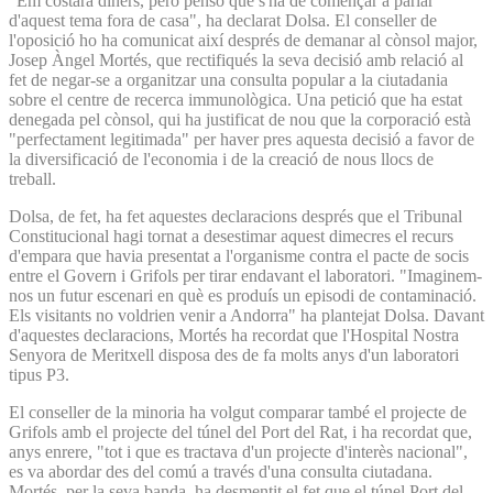
"Em costarà diners, però penso que s'ha de començar a parlar
d'aquest tema fora de casa", ha declarat Dolsa. El conseller de
l'oposició ho ha comunicat així després de demanar al cònsol major,
Josep Àngel Mortés, que rectifiqués la seva decisió amb relació al
fet de negar-se a organitzar una consulta popular a la ciutadania
sobre el centre de recerca immunològica. Una petició que ha estat
denegada pel cònsol, qui ha justificat de nou que la corporació està
"perfectament legitimada" per haver pres aquesta decisió a favor de
la diversificació de l'economia i de la creació de nous llocs de
treball.
Dolsa, de fet, ha fet aquestes declaracions després que el Tribunal
Constitucional hagi tornat a desestimar aquest dimecres el recurs
d'empara que havia presentat a l'organisme contra el pacte de socis
entre el Govern i Grifols per tirar endavant el laboratori. "Imaginem-
nos un futur escenari en què es produís un episodi de contaminació.
Els visitants no voldrien venir a Andorra" ha plantejat Dolsa. Davant
d'aquestes declaracions, Mortés ha recordat que l'Hospital Nostra
Senyora de Meritxell disposa des de fa molts anys d'un laboratori
tipus P3.
El conseller de la minoria ha volgut comparar també el projecte de
Grifols amb el projecte del túnel del Port del Rat, i ha recordat que,
anys enrere, "tot i que es tractava d'un projecte d'interès nacional",
es va abordar des del comú a través d'una consulta ciutadana.
Mortés, per la seva banda, ha desmentit el fet que el túnel Port del