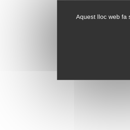
Aquest lloc web fa s