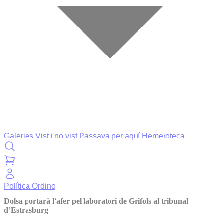
Galeries
Vist i no vist
Passava per aquí
Hemeroteca
Política
Ordino
Dolsa portarà l’afer pel laboratori de Grifols al tribunal
d’Estrasburg