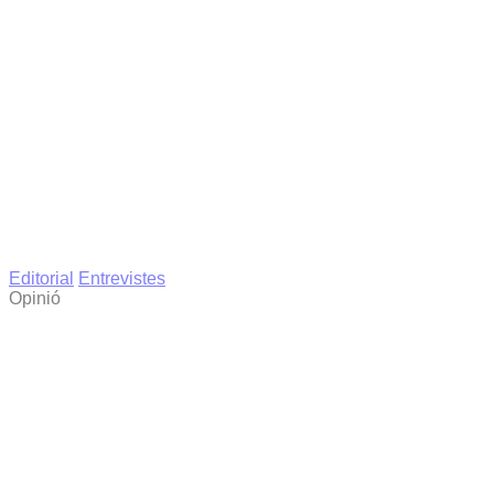
Editorial
Entrevistes
Opinió