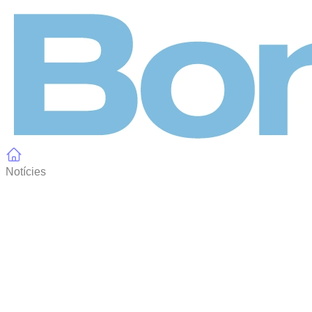
Panell de gestió de galetes
Notícies