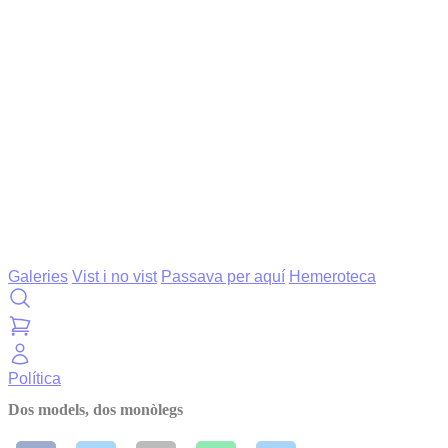
Galeries
Vist i no vist
Passava per aquí
Hemeroteca
Política
Dos models, dos monòlegs