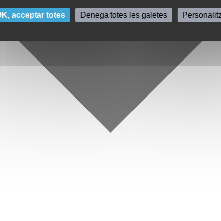
K, acceptar totes
Denega totes les galetes
Personalit