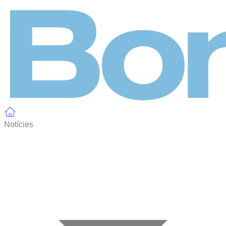
Panell de gestió de galetes
Notícies