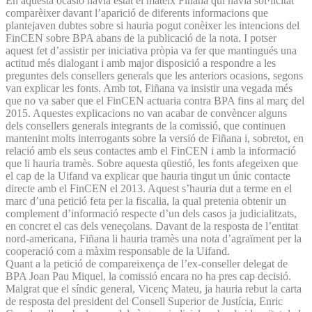
En aquesta ocasió havia estat el mateix Fiñana qui havia sol·licitat
comparèixer davant l’aparició de diferents informacions que
plantejaven dubtes sobre si hauria pogut conèixer les intencions del
FinCEN sobre BPA abans de la publicació de la nota. I potser
aquest fet d’assistir per iniciativa pròpia va fer que mantingués una
actitud més dialogant i amb major disposició a respondre a les
preguntes dels consellers generals que les anteriors ocasions, segons
van explicar les fonts. Amb tot, Fiñana va insistir una vegada més
que no va saber que el FinCEN actuaria contra BPA fins al març del
2015. Aquestes explicacions no van acabar de convèncer alguns
dels consellers generals integrants de la comissió, que continuen
mantenint molts interrogants sobre la versió de Fiñana i, sobretot, en
relació amb els seus contactes amb el FinCEN i amb la informació
que li hauria tramès. Sobre aquesta qüestió, les fonts afegeixen que
el cap de la Uifand va explicar que hauria tingut un únic contacte
directe amb el FinCEN el 2013. Aquest s’hauria dut a terme en el
marc d’una petició feta per la fiscalia, la qual pretenia obtenir un
complement d’informació respecte d’un dels casos ja judicialitzats,
en concret el cas dels veneçolans. Davant de la resposta de l’entitat
nord-americana, Fiñana li hauria tramès una nota d’agraïment per la
cooperació com a màxim responsable de la Uifand.
Quant a la petició de compareixença de l’ex-conseller delegat de
BPA Joan Pau Miquel, la comissió encara no ha pres cap decisió.
Malgrat que el síndic general, Vicenç Mateu, ja hauria rebut la carta
de resposta del president del Consell Superior de Justícia, Enric