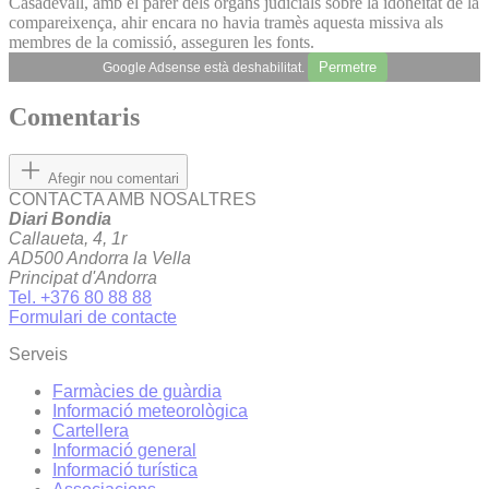
Casadevall, amb el parer dels òrgans judicials sobre la idoneïtat de la
compareixença, ahir encara no havia tramès aquesta missiva als
membres de la comissió, asseguren les fonts.
Permetre
Google Adsense està deshabilitat.
Comentaris
Afegir nou comentari
CONTACTA AMB NOSALTRES
Diari Bondia
Callaueta, 4, 1r
AD500 Andorra la Vella
Principat d'Andorra
Tel. +376 80 88 88
Formulari de contacte
Serveis
Farmàcies de guàrdia
Informació meteorològica
Cartellera
Informació general
Informació turística