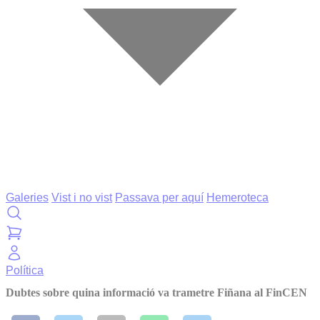
Galeries
Vist i no vist
Passava per aquí
Hemeroteca
Política
Dubtes sobre quina informació va trametre Fiñana al FinCEN