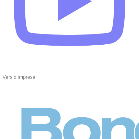
Versió impresa