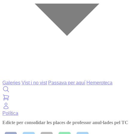
Galeries
Vist i no vist
Passava per aquí
Hemeroteca
Política
Edicte per consolidar les places de professor anul·lades pel TC