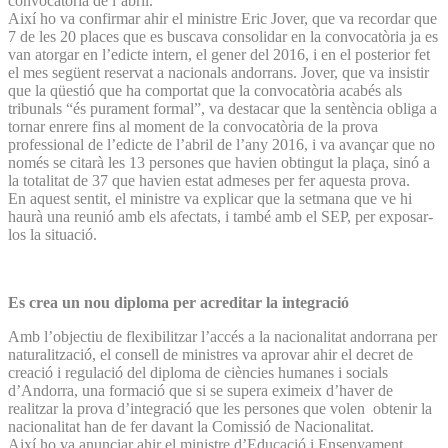
convocatòria de l’abril.
Així ho va confirmar ahir el ministre Eric Jover, que va recordar que
7 de les 20 places que es buscava consolidar en la convocatòria ja es
van atorgar en l’edicte intern, el gener del 2016, i en el posterior fet
el mes següent reservat a nacionals andorrans. Jover, que va insistir
que la qüestió que ha comportat que la convocatòria acabés als
tribunals “és purament formal”, va destacar que la sentència obliga a
tornar enrere fins al moment de la convocatòria de la prova
professional de l’edicte de l’abril de l’any 2016, i va avançar que no
només se citarà les 13 persones que havien obtingut la plaça, sinó a
la totalitat de 37 que havien estat admeses per fer aquesta prova.
En aquest sentit, el ministre va explicar que la setmana que ve hi
haurà una reunió amb els afectats, i també amb el SEP, per exposar-
los la situació.
Es crea un nou diploma per acreditar la integració
Amb l’objectiu de flexibilitzar l’accés a la nacionalitat andorrana per
naturalització, el consell de ministres va aprovar ahir el decret de
creació i regulació del diploma de ciències humanes i socials
d’Andorra, una formació que si se supera eximeix d’haver de
realitzar la prova d’integració que les persones que volen obtenir la
nacionalitat han de fer davant la Comissió de Nacionalitat.
Així ho va anunciar ahir el ministre d’Educació i Ensenyament