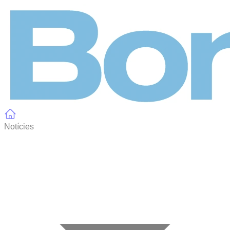
Panell de gestió de galetes
Notícies