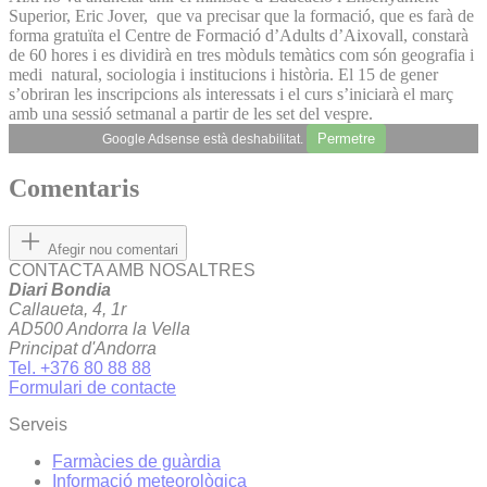
Superior, Eric Jover, que va precisar que la formació, que es farà de
forma gratuïta el Centre de Formació d’Adults d’Aixovall, constarà
de 60 hores i es dividirà en tres mòduls temàtics com són geografia i
medi natural, sociologia i institucions i història. El 15 de gener
s’obriran les inscripcions als interessats i el curs s’iniciarà el març
amb una sessió setmanal a partir de les set del vespre.
Permetre
Google Adsense està deshabilitat.
Comentaris
Afegir nou comentari
CONTACTA AMB NOSALTRES
Diari Bondia
Callaueta, 4, 1r
AD500 Andorra la Vella
Principat d'Andorra
Tel. +376 80 88 88
Formulari de contacte
Serveis
Farmàcies de guàrdia
Informació meteorològica