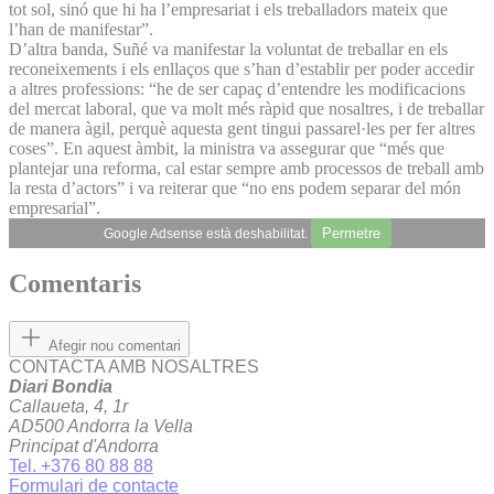
tot sol, sinó que hi ha l’empresariat i els treballadors mateix que
l’han de manifestar”.
D’altra banda, Suñé va manifestar la voluntat de treballar en els
reconeixements i els enllaços que s’han d’establir per poder accedir
a altres professions: “he de ser capaç d’entendre les modificacions
del mercat laboral, que va molt més ràpid que nosaltres, i de treballar
de manera àgil, perquè aquesta gent tingui passarel·les per fer altres
coses”. En aquest àmbit, la ministra va assegurar que “més que
plantejar una reforma, cal estar sempre amb processos de treball amb
la resta d’actors” i va reiterar que “no ens podem separar del món
empresarial”.
Permetre
Google Adsense està deshabilitat.
Comentaris
Afegir nou comentari
CONTACTA AMB NOSALTRES
Diari Bondia
Callaueta, 4, 1r
AD500 Andorra la Vella
Principat d'Andorra
Tel. +376 80 88 88
Formulari de contacte