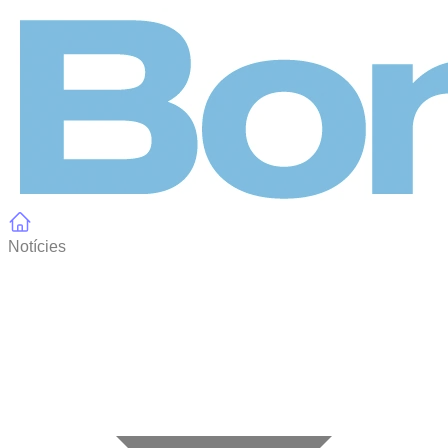
Panell de gestió de galetes
Notícies