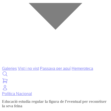
Galeries
Vist i no vist
Passava per aquí
Hemeroteca
Política
Nacional
Educació estudia regular la figura de l’eventual per reconèixer
la seva feina