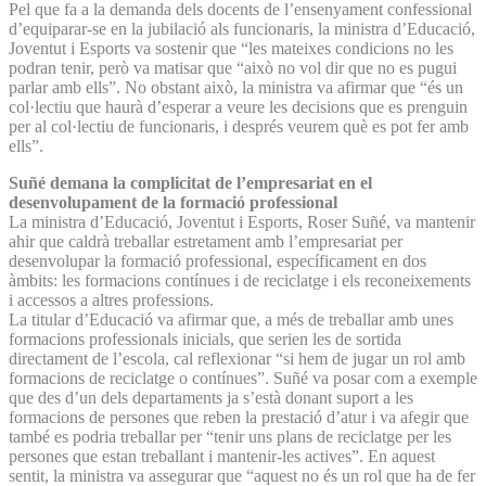
Pel que fa a la demanda dels docents de l’ensenyament confessional
d’equiparar-se en la jubilació als funcionaris, la ministra d’Educació,
Joventut i Esports va sostenir que “les mateixes condicions no les
podran tenir, però va matisar que “això no vol dir que no es pugui
parlar amb ells”. No obstant això, la ministra va afirmar que “és un
col·lectiu que haurà d’esperar a veure les decisions que es prenguin
per al col·lectiu de funcionaris, i després veurem què es pot fer amb
ells”.
Suñé demana la complicitat de l’empresariat en el
desenvolupament de la formació professional
La ministra d’Educació, Joventut i Esports, Roser Suñé, va mantenir
ahir que caldrà treballar estretament amb l’empresariat per
desenvolupar la formació professional, específicament en dos
àmbits: les formacions contínues i de reciclatge i els reconeixements
i accessos a altres professions.
La titular d’Educació va afirmar que, a més de treballar amb unes
formacions professionals inicials, que serien les de sortida
directament de l’escola, cal reflexionar “si hem de jugar un rol amb
formacions de reciclatge o contínues”. Suñé va posar com a exemple
que des d’un dels departaments ja s’està donant suport a les
formacions de persones que reben la prestació d’atur i va afegir que
també es podria treballar per “tenir uns plans de reciclatge per les
persones que estan treballant i mantenir-les actives”. En aquest
sentit, la ministra va assegurar que “aquest no és un rol que ha de fer