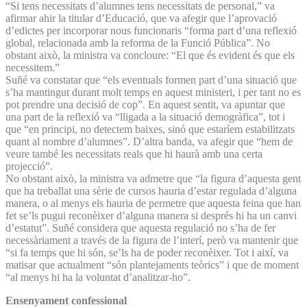
“Si tens necessitats d’alumnes tens necessitats de personal,” va
afirmar ahir la titular d’Educació, que va afegir que l’aprovació
d’edictes per incorporar nous funcionaris “forma part d’una reflexió
global, relacionada amb la reforma de la Funció Pública”. No
obstant això, la ministra va concloure: “El que és evident és que els
necessitem.”
Suñé va constatar que “els eventuals formen part d’una situació que
s’ha mantingut durant molt temps en aquest ministeri, i per tant no es
pot prendre una decisió de cop”. En aquest sentit, va apuntar que
una part de la reflexió va “lligada a la situació demogràfica”, tot i
que “en principi, no detectem baixes, sinó que estaríem estabilitzats
quant al nombre d’alumnes”. D’altra banda, va afegir que “hem de
veure també les necessitats reals que hi haurà amb una certa
projecció”.
No obstant això, la ministra va admetre que “la figura d’aquesta gent
que ha treballat una sèrie de cursos hauria d’estar regulada d’alguna
manera, o al menys els hauria de permetre que aquesta feina que han
fet se’ls pugui reconèixer d’alguna manera si després hi ha un canvi
d’estatut”. Suñé considera que aquesta regulació no s’ha de fer
necessàriament a través de la figura de l’interí, però va mantenir que
“si fa temps que hi són, se’ls ha de poder reconèixer. Tot i així, va
matisar que actualment “són plantejaments teòrics” i que de moment
“al menys hi ha la voluntat d’analitzar-ho”.
Ensenyament confessional