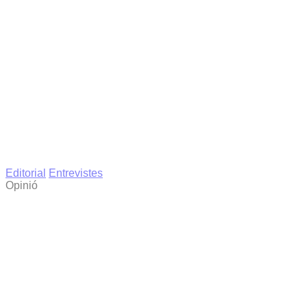
Editorial
Entrevistes
Opinió