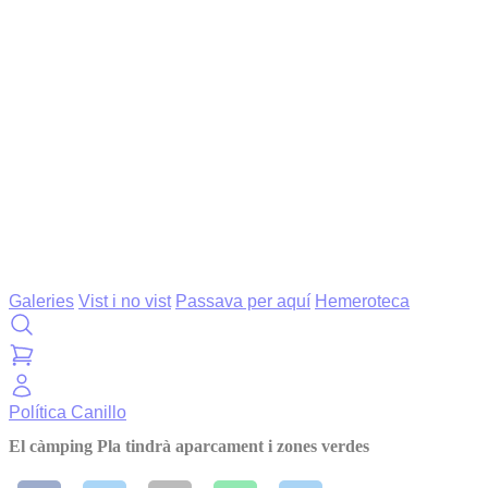
Galeries
Vist i no vist
Passava per aquí
Hemeroteca
Política
Canillo
El càmping Pla tindrà aparcament i zones verdes