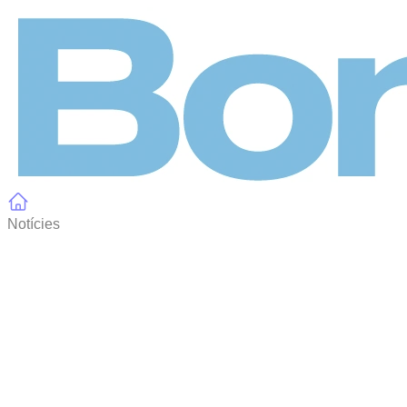
Panell de gestió de galetes
Notícies