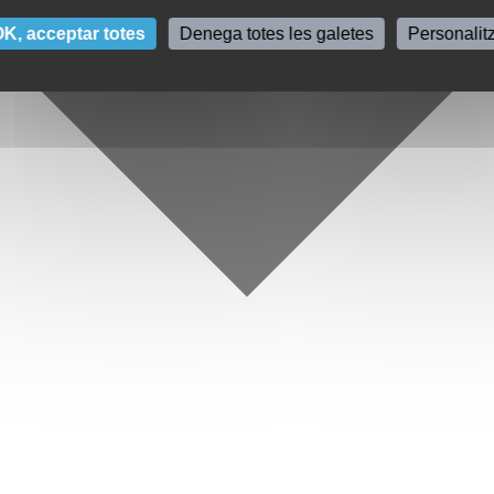
K, acceptar totes
Denega totes les galetes
Personalit