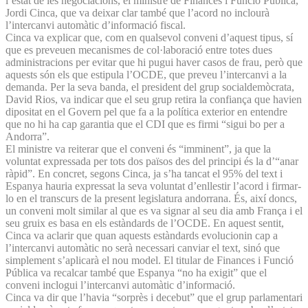
l’estat de les negociacions, el ministre de Finances i Funció Pública,
Jordi Cinca, que va deixar clar també que l’acord no inclourà
l’intercanvi automàtic d’informació fiscal.
Cinca va explicar que, com en qualsevol conveni d’aquest tipus, sí
que es preveuen mecanismes de col·laboració entre totes dues
administracions per evitar que hi pugui haver casos de frau, però que
aquests són els que estipula l’OCDE, que preveu l’intercanvi a la
demanda. Per la seva banda, el president del grup socialdemòcrata,
David Rios, va indicar que el seu grup retira la confiança que havien
dipositat en el Govern pel que fa a la política exterior en entendre
que no hi ha cap garantia que el CDI que es firmi “sigui bo per a
Andorra”.
El ministre va reiterar que el conveni és “imminent”, ja que la
voluntat expressada per tots dos països des del principi és la d’“anar
ràpid”. En concret, segons Cinca, ja s’ha tancat el 95% del text i
Espanya hauria expressat la seva voluntat d’enllestir l’acord i firmar-
lo en el transcurs de la present legislatura andorrana. És, així doncs,
un conveni molt similar al que es va signar al seu dia amb França i el
seu gruix es basa en els estàndards de l’OCDE. En aquest sentit,
Cinca va aclarir que quan aquests estàndards evolucionin cap a
l’intercanvi automàtic no serà necessari canviar el text, sinó que
simplement s’aplicarà el nou model. El titular de Finances i Funció
Pública va recalcar també que Espanya “no ha exigit” que el
conveni inclogui l’intercanvi automàtic d’informació.
Cinca va dir que l’havia “sorprès i decebut” que el grup parlamentari