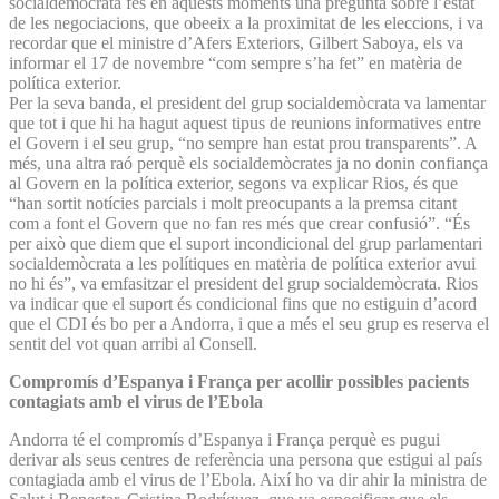
socialdemòcrata fes en aquests moments una pregunta sobre l’estat
de les negociacions, que obeeix a la proximitat de les eleccions, i va
recordar que el ministre d’Afers Exteriors, Gilbert Saboya, els va
informar el 17 de novembre “com sempre s’ha fet” en matèria de
política exterior.
Per la seva banda, el president del grup socialdemòcrata va lamentar
que tot i que hi ha hagut aquest tipus de reunions informatives entre
el Govern i el seu grup, “no sempre han estat prou transparents”. A
més, una altra raó perquè els socialdemòcrates ja no donin confiança
al Govern en la política exterior, segons va explicar Rios, és que
“han sortit notícies parcials i molt preocupants a la premsa citant
com a font el Govern que no fan res més que crear confusió”. “És
per això que diem que el suport incondicional del grup parlamentari
socialdemòcrata a les polítiques en matèria de política exterior avui
no hi és”, va emfasitzar el president del grup socialdemòcrata. Rios
va indicar que el suport és condicional fins que no estiguin d’acord
que el CDI és bo per a Andorra, i que a més el seu grup es reserva el
sentit del vot quan arribi al Consell.
Compromís d’Espanya i França per acollir possibles pacients
contagiats amb el virus de l’Ebola
Andorra té el compromís d’Espanya i França perquè es pugui
derivar als seus centres de referència una persona que estigui al país
contagiada amb el virus de l’Ebola. Així ho va dir ahir la ministra de