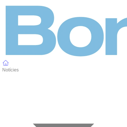
Panell de gestió de galetes
Notícies