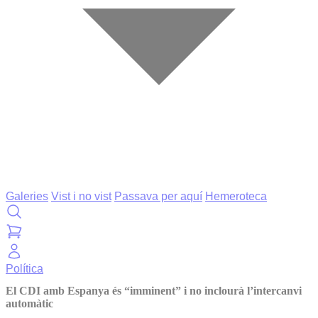
Galeries
Vist i no vist
Passava per aquí
Hemeroteca
Política
El CDI amb Espanya és “imminent” i no inclourà l’intercanvi
automàtic