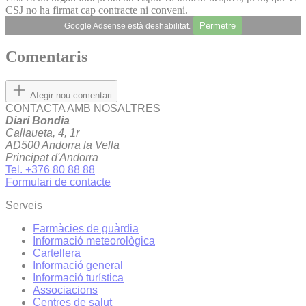
CSJ no ha firmat cap contracte ni conveni.
Permetre
Google Adsense està deshabilitat.
Comentaris
Afegir nou comentari
CONTACTA AMB NOSALTRES
Diari Bondia
Callaueta, 4, 1r
AD500 Andorra la Vella
Principat d'Andorra
Tel. +376 80 88 88
Formulari de contacte
Serveis
Farmàcies de guàrdia
Informació meteorològica
Cartellera
Informació general
Informació turística
Associacions
Centres de salut