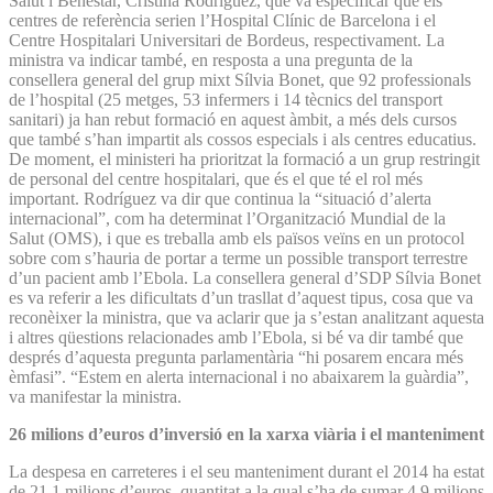
Salut i Benestar, Cristina Rodríguez, que va especificar que els
centres de referència serien l’Hospital Clínic de Barcelona i el
Centre Hospitalari Universitari de Bordeus, respectivament. La
ministra va indicar també, en resposta a una pregunta de la
consellera general del grup mixt Sílvia Bonet, que 92 professionals
de l’hospital (25 metges, 53 infermers i 14 tècnics del transport
sanitari) ja han rebut formació en aquest àmbit, a més dels cursos
que també s’han impartit als cossos especials i als centres educatius.
De moment, el ministeri ha prioritzat la formació a un grup restringit
de personal del centre hospitalari, que és el que té el rol més
important. Rodríguez va dir que continua la “situació d’alerta
internacional”, com ha determinat l’Organització Mundial de la
Salut (OMS), i que es treballa amb els països veïns en un protocol
sobre com s’hauria de portar a terme un possible transport terrestre
d’un pacient amb l’Ebola. La consellera general d’SDP Sílvia Bonet
es va referir a les dificultats d’un trasllat d’aquest tipus, cosa que va
reconèixer la ministra, que va aclarir que ja s’estan analitzant aquesta
i altres qüestions relacionades amb l’Ebola, si bé va dir també que
després d’aquesta pregunta parlamentària “hi posarem encara més
èmfasi”. “Estem en alerta internacional i no abaixarem la guàrdia”,
va manifestar la ministra.
26 milions d’euros d’inversió en la xarxa viària i el manteniment
La despesa en carreteres i el seu manteniment durant el 2014 ha estat
de 21,1 milions d’euros, quantitat a la qual s’ha de sumar 4,9 milions