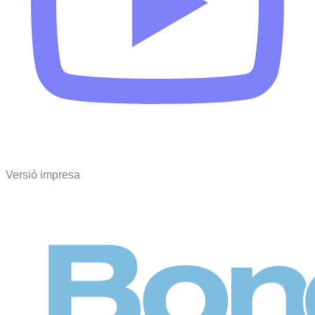
Versió impresa