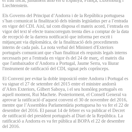
el frau fiscal, juntament amb els d’Espanya, França, Luxemburg i
Liechtenstein.
Els Governs del Principat d’Andorra i de la República portuguesa
s’han comunicat la finalització dels tràmits legislatius per a l’entrada
en vigor del CDI. Així, tal com disposa el mateix acord, l’entrada en
vigor del text té efecte transcorreguts trenta dies a comptar de la data
de recepció de la darrera notificació que informa per escrit i
mitjançant via diplomàtica, de la finalització dels procediments
interns de cada país. La nota verbal del Ministeri d'Exteriors
portuguès comunicant que s'han finalitzat els requisits legals interns
necessaris per a l'entrada en vigor és del 24 de març, el mateix dia
que l'ambaixador d’Andorra a Portugal, Jaume Serra, va lliurar
l'instrument de ratificació del CDI, signat pels coprínceps.
El Conveni per evitar la doble imposició entre Andorra i Portugal es
va signar el 27 de setembre del 2015 entre el ministre andorrà
d’Afers Exteriors, Gilbert Saboya, i el seu homòleg portuguès en
aquell moment, Rui Machete. Posteriorment, el Consell General va
aprovar la ratificació d’aquest conveni el 30 de novembre del 2016,
mentre que l’Assemblea Parlamentària portuguesa ho va fer el 22 de
desembre del 2016. El passat 14 de febrer es va publicar el Decret
de ratificació del president portuguès al Diari de la República. La
ratificació a Andorra es va fer pública al BOPA el 22 de desembre
del 2016.