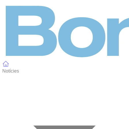
Panell de gestió de galetes
Notícies