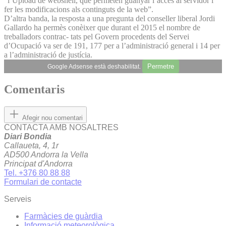
“l’Upload de webshell, que permeten guanyar l’accés al servidor i
fer les modificacions als continguts de la web”.
D’altra banda, la resposta a una pregunta del conseller liberal Jordi
Gallardo ha permès conèixer que durant el 2015 el nombre de
treballadors contrac- tats pel Govern procedents del Servei
d’Ocupació va ser de 191, 177 per a l’administració general i 14 per
a l’administració de justícia.
Permetre
Google Adsense està deshabilitat.
Comentaris
Afegir nou comentari
CONTACTA AMB NOSALTRES
Diari Bondia
Callaueta, 4, 1r
AD500 Andorra la Vella
Principat d'Andorra
Tel. +376 80 88 88
Formulari de contacte
Serveis
Farmàcies de guàrdia
Informació meteorològica