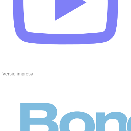
Versió impresa