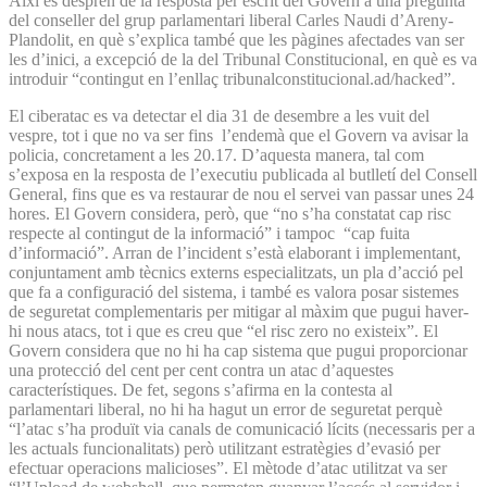
Així es desprèn de la resposta per escrit del Govern a una pregunta
del conseller del grup parlamentari liberal Carles Naudi d’Areny-
Plandolit, en què s’explica també que les pàgines afectades van ser
les d’inici, a excepció de la del Tribunal Constitucional, en què es va
introduir “contingut en l’enllaç tribunalconstitucional.ad/hacked”.
El ciberatac es va detectar el dia 31 de desembre a les vuit del
vespre, tot i que no va ser fins l’endemà que el Govern va avisar la
policia, concretament a les 20.17. D’aquesta manera, tal com
s’exposa en la resposta de l’executiu publicada al butlletí del Consell
General, fins que es va restaurar de nou el servei van passar unes 24
hores. El Govern considera, però, que “no s’ha constatat cap risc
respecte al contingut de la informació” i tampoc “cap fuita
d’informació”. Arran de l’incident s’està elaborant i implementant,
conjuntament amb tècnics externs especialitzats, un pla d’acció pel
que fa a configuració del sistema, i també es valora posar sistemes
de seguretat complementaris per mitigar al màxim que pugui haver-
hi nous atacs, tot i que es creu que “el risc zero no existeix”. El
Govern considera que no hi ha cap sistema que pugui proporcionar
una protecció del cent per cent contra un atac d’aquestes
característiques. De fet, segons s’afirma en la contesta al
parlamentari liberal, no hi ha hagut un error de seguretat perquè
“l’atac s’ha produït via canals de comunicació lícits (necessaris per a
les actuals funcionalitats) però utilitzant estratègies d’evasió per
efectuar operacions malicioses”. El mètode d’atac utilitzat va ser