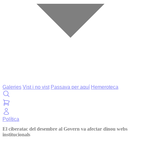
Galeries
Vist i no vist
Passava per aquí
Hemeroteca
Política
El ciberatac del desembre al Govern va afectar dinou webs
institucionals