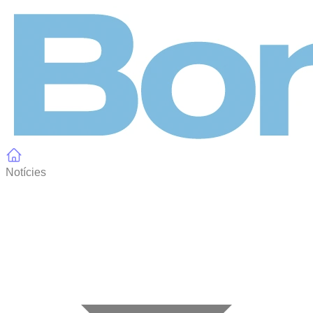
Panell de gestió de galetes
Notícies