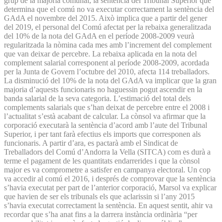
grup de la majoria comunal, la sentència del Tribunal Superior que
determina que el comú no va executar correctament la sentència del
GAdA el novembre del 2015. Això implica que a partir del gener
del 2019, el personal del Comú afectat per la rebaixa generalitzada
del 10% de la nota del GAdA en el període 2008-2009 veurà
regularitzada la nòmina cada mes amb l’increment del complement
que van deixar de percebre. La rebaixa aplicada en la nota del
complement salarial corresponent al període 2008-2009, acordada
per la Junta de Govern l’octubre del 2010, afecta 114 treballadors.
La disminució del 10% de la nota del GAdA va implicar que la gran
majoria d’aquests funcionaris no haguessin pogut ascendir en la
banda salarial de la seva categoria. L’estimació del total dels
complements salarials que s’han deixat de percebre entre el 2008 i
l’actualitat s’està acabant de calcular. La cònsol va afirmar que la
corporació executarà la sentència d’acord amb l’aute del Tribunal
Superior, i per tant farà efectius els imports que corresponen als
funcionaris. A partir d’ara, es pactarà amb el Sindicat de
Treballadors del Comú d’Andorra la Vella (SITCA) com es durà a
terme el pagament de les quantitats endarrerides i que la cònsol
major es va comprometre a satisfer en campanya electoral. Un cop
va accedir al comú el 2016, i després de comprovar que la sentència
s’havia executat per part de l’anterior corporació, Marsol va explicar
que havien de ser els tribunals els que aclarissin si l’any 2015
s’havia executat correctament la sentència. En aquest sentit, ahir va
recordar que s’ha anat fins a la darrera instància ordinària “per