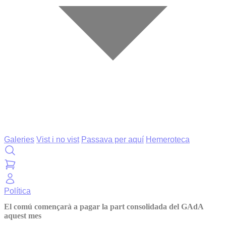
Galeries
Vist i no vist
Passava per aquí
Hemeroteca
Política
El comú començarà a pagar la part consolidada del GAdA
aquest mes