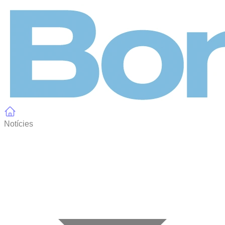
Panell de gestió de galetes
Notícies