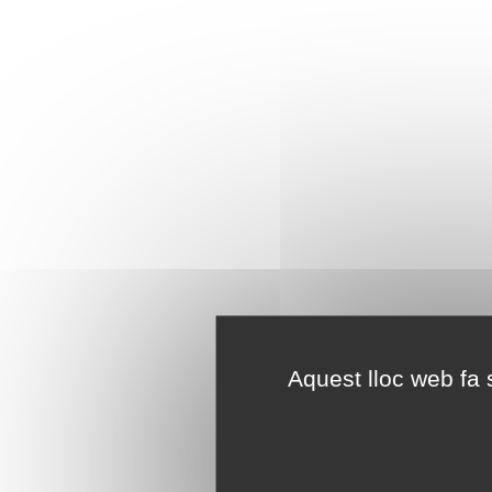
Aquest lloc web fa s