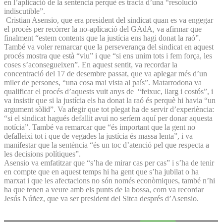
en l’aplicació de la sentència perquè es tracta d’una “resolució
indiscutible”.
Cristian Asensio, que era president del sindicat quan es va engegar
el procés per recórrer la no-aplicació del GAdA, va afirmar que
finalment “estem contents que la justícia ens hagi donat la raó”.
També va voler remarcar que la perseverança del sindicat en aquest
procés mostra que està “viu” i que “si ens unim tots i fem força, les
coses s’aconsegueixen”. En aquest sentit, va recordar la
concentració del 17 de desembre passat, que va aplegar més d’un
miler de persones, “una cosa mai vista al país”. Matarrodona va
qualificar el procés d’aquests vuit anys de “feixuc, llarg i costós”, i
va insistir que si la justícia els ha donat la raó és perquè hi havia “un
argument sòlid”. Va afegir que tot plegat ha de servir d’experiència:
“si el sindicat hagués defallit avui no seríem aquí per donar aquesta
notícia”. També va remarcar que “és important que la gent no
defalleixi tot i que de vegades la justícia és massa lenta”, i va
manifestar que la sentència “és un toc d’atenció pel que respecta a
les decisions polítiques”.
Asensio va emfatitzar que “s’ha de mirar cas per cas” i s’ha de tenir
en compte que en aquest temps hi ha gent que s’ha jubilat o ha
marxat i que les afectacions no són només econòmiques, també n’hi
ha que tenen a veure amb els punts de la bossa, com va recordar
Jesús Núñez, que va ser president del Sitca després d’Asensio.