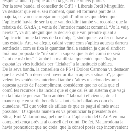
responsabilitat i perquè afecta la gestió de diners públics”.
Per la seva banda, el conseller de Cd’I + Liberals Jordi Minguillón
va destacar que en el seu moment, quan ell formava part de la
majoria, es van encarregar un seguit d’informes que deien que
l’aplicació havia de ser la que van decidir i també va recordar que la
rebaixa del GAdA ja venia de l’anterior mandat comunal. “Jo la vaig
heretar”, va dir, afegint que la decisió que van prendre quant a
l’aplicació “no te la treus de la màniga”, sinó que es va fer en base a
uns estudis. Ara, va afegir, caldrà veure com s’aplica aquesta darrera
sentència i com es fixa la quantitat final a satisfer, ja que el sindicat
farà una proposta de “màxims” i suposa que la del comú no serà
“tant de màxims”. També ha manifestat que entén que s’hagin
esgotat les vies judicials per “lleialtat” a la institució pública.
De la seva banda, la consellera de PS+I Dolors Carmona va destacar
que ha estat “un desencert haver arribat a aquesta situació”, ja que
veient les sentències anteriors i també d’altres relacionades amb
aquesta gestió de l’acompliment, consideren que no calia que el
comú fes recursos i ha incidit que el que cal és un sistema que vagi
en la línia de generar “bon ambient” laboral i eficiència, de tal
manera que en surtin beneficiats tant els treballadors com els
ciutadans. “El que volen els afiliats és que es pagui al més aviat
possible.” D’aquesta manera es va pronunciar la presidenta del
Sitca, Emi Matarrodona, pel que fa a l’aplicació del GAdA en una
compareixença prèvia al consell del comú. De fet, Matarrodona ja
havia pronosticat que no creia que la cònsol posés cap inconvenient