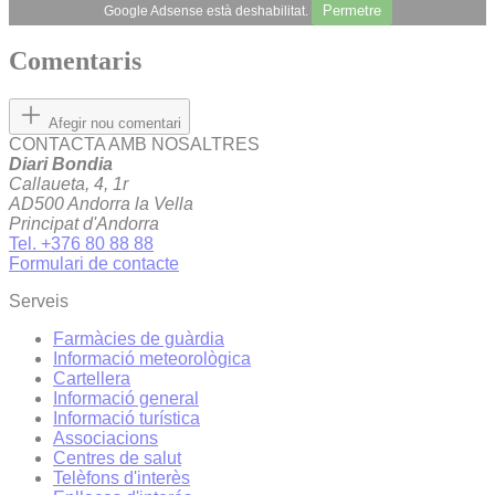
Permetre
Google Adsense està deshabilitat.
Comentaris
Afegir nou comentari
CONTACTA AMB NOSALTRES
Diari Bondia
Callaueta, 4, 1r
AD500 Andorra la Vella
Principat d'Andorra
Tel. +376 80 88 88
Formulari de contacte
Serveis
Farmàcies de guàrdia
Informació meteorològica
Cartellera
Informació general
Informació turística
Associacions
Centres de salut
Telèfons d'interès