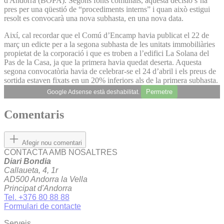
d'Andorra (BOPA). Segons fonts comunals, aquesta decisió s’ha
pres per una qüestió de “procediments interns” i quan això estigui
resolt es convocarà una nova subhasta, en una nova data.
Així, cal recordar que el Comú d’Encamp havia publicat el 22 de
març un edicte per a la segona subhasta de les unitats immobiliàries
propietat de la corporació i que es troben a l’edifici La Solana del
Pas de la Casa, ja que la primera havia quedat deserta. Aquesta
segona convocatòria havia de celebrar-se el 24 d’abril i els preus de
sortida estaven fixats en un 20% inferiors als de la primera subhasta.
Permetre
Google Adsense està deshabilitat.
Comentaris
Afegir nou comentari
CONTACTA AMB NOSALTRES
Diari Bondia
Callaueta, 4, 1r
AD500 Andorra la Vella
Principat d'Andorra
Tel. +376 80 88 88
Formulari de contacte
Serveis