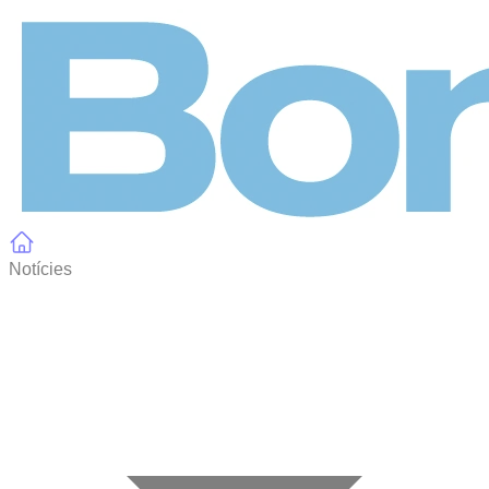
Panell de gestió de galetes
Notícies