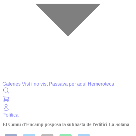
Galeries
Vist i no vist
Passava per aquí
Hemeroteca
Política
El Comú d'Encamp posposa la subhasta de l'edifici La Solana