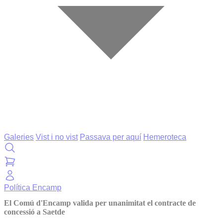
Galeries
Vist i no vist
Passava per aquí
Hemeroteca
Política
Encamp
El Comú d'Encamp valida per unanimitat el contracte de
concessió a Saetde