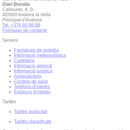
Diari Bondia
Callaueta, 4, 1r
AD500 Andorra la Vella
Principat d'Andorra
Tel. +376 80 88 88
Formulari de contacte
Serveis
Farmàcies de guàrdia
Informació meteorològica
Cartellera
Informació general
Informació turística
Associacions
Centres de salut
Telèfons d'interès
Enllaços d'interés
Tarifes
Tarifes publicitat
Tarifes classificats