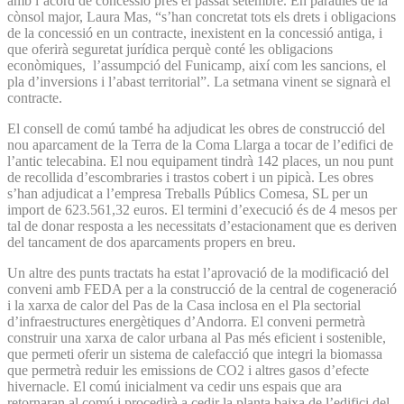
amb l’acord de concessió pres el passat setembre. En paraules de la
cònsol major, Laura Mas, “s’han concretat tots els drets i obligacions
de la concessió en un contracte, inexistent en la concessió antiga, i
que oferirà seguretat jurídica perquè conté les obligacions
econòmiques, l’assumpció del Funicamp, així com les sancions, el
pla d’inversions i l’abast territorial”. La setmana vinent se signarà el
contracte.
El consell de comú també ha adjudicat les obres de construcció del
nou aparcament de la Terra de la Coma Llarga a tocar de l’edifici de
l’antic telecabina. El nou equipament tindrà 142 places, un nou punt
de recollida d’escombraries i trastos cobert i un pipicà. Les obres
s’han adjudicat a l’empresa Treballs Públics Comesa, SL per un
import de 623.561,32 euros. El termini d’execució és de 4 mesos per
tal de donar resposta a les necessitats d’estacionament que es deriven
del tancament de dos aparcaments propers en breu.
Un altre des punts tractats ha estat l’aprovació de la modificació del
conveni amb FEDA per a la construcció de la central de cogeneració
i la xarxa de calor del Pas de la Casa inclosa en el Pla sectorial
d’infraestructures energètiques d’Andorra. El conveni permetrà
construir una xarxa de calor urbana al Pas més eficient i sostenible,
que permeti oferir un sistema de calefacció que integri la biomassa
que permetrà reduir les emissions de CO2 i altres gasos d’efecte
hivernacle. El comú inicialment va cedir uns espais que ara
retornaran al comú i procedirà a cedir la planta baixa de l’edifici del