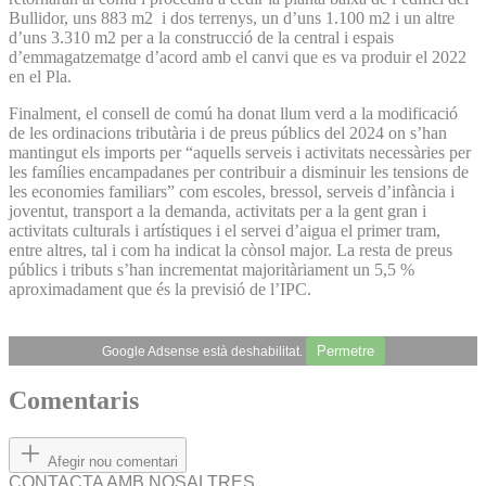
Bullidor, uns 883 m2 i dos terrenys, un d’uns 1.100 m2 i un altre
d’uns 3.310 m2 per a la construcció de la central i espais
d’emmagatzematge d’acord amb el canvi que es va produir el 2022
en el Pla.
Finalment, el consell de comú ha donat llum verd a la modificació
de les ordinacions tributària i de preus públics del 2024 on s’han
mantingut els imports per “aquells serveis i activitats necessàries per
les famílies encampadanes per contribuir a disminuir les tensions de
les economies familiars” com escoles, bressol, serveis d’infància i
joventut, transport a la demanda, activitats per a la gent gran i
activitats culturals i artístiques i el servei d’aigua el primer tram,
entre altres, tal i com ha indicat la cònsol major. La resta de preus
públics i tributs s’han incrementat majoritàriament un 5,5 %
aproximadament que és la previsió de l’IPC.
Permetre
Google Adsense està deshabilitat.
Comentaris
Afegir nou comentari
CONTACTA AMB NOSALTRES