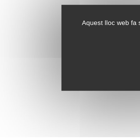
Aquest lloc web fa s