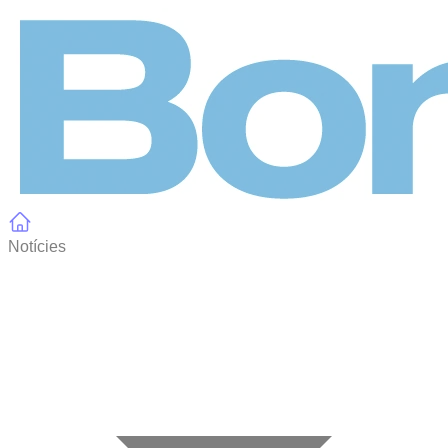
Panell de gestió de galetes
Notícies