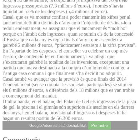
Així, a 30 de setembre, la corporació ja disposava del 70% dels
ingressos pressupostats (7,3 milions d’euros), i només s’havia
liquidat un 52% de les despeses (5,4 milions d’euros).
Casal, que es va mostrar confiat a poder mantenir les xifres per al
tancament definitiu de finals d’any amb l’objectiu de destinar-lo a
reduir endeutament, va assegurar que el tancament és “molt bo”
perquè en l’àmbit dels ingressos, quan se sumin els de la concessió
d’Ensisa que cada any es rep a finals d’any i que ascendeix a
gairebé 2 milions d’euros, “pràcticament estarem a la xifra prevista”.
En l’apartat de les despeses, el conseller va celebrar un cop més
l’esforç de contenció fet en funcionament, i va afegir que
s’executaran gairebé la totalitat de les inversions, exceptuant una
partida que anava destinada a la compra d’un immoble contigu a
l’antiga casa comuna i que finalment s’ha decidit no adquirir.
Casal també va avançar que la previsió és que a finals del 2014
l’endeutament (sense comptar les societats participades) se situï en
els 8 milions d’euros, a diferència dels 18 milions que es van trobar
a començament del mandat.
D’altra banda, en el balanç del Palau de Gel els ingressos de la pista
de gel, la piscina i el gimnàs són superiors als assolits en els darrers
dos anys, i en el balanç provisional d’ingressos i despeses hi ha
hagut un resultat positiu de 56.300 euros.
Permetre
Google Adsense està deshabilitat.
Comentaris