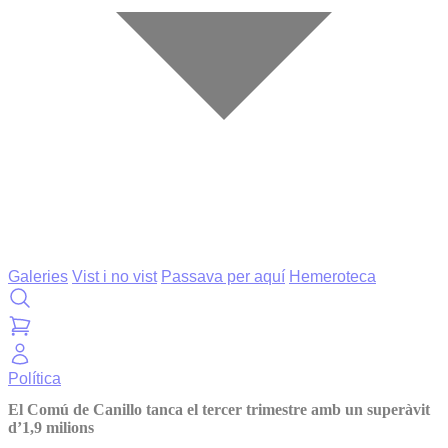
Galeries
Vist i no vist
Passava per aquí
Hemeroteca
Política
El Comú de Canillo tanca el tercer trimestre amb un superàvit
d’1,9 milions