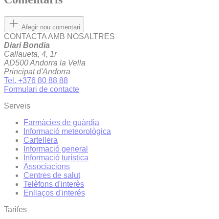
Afegir nou comentari
CONTACTA AMB NOSALTRES
Diari Bondia
Callaueta, 4, 1r
AD500 Andorra la Vella
Principat d'Andorra
Tel. +376 80 88 88
Formulari de contacte
Serveis
Farmàcies de guàrdia
Informació meteorològica
Cartellera
Informació general
Informació turística
Associacions
Centres de salut
Telèfons d'interès
Enllaços d'interés
Tarifes