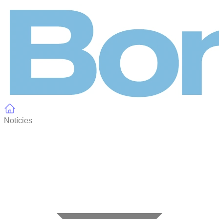
Panell de gestió de galetes
Notícies