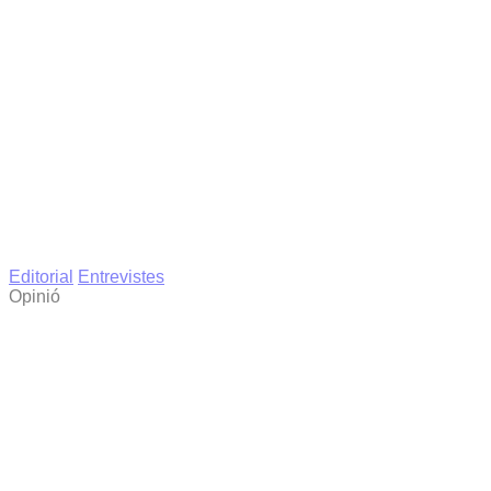
Editorial
Entrevistes
Opinió