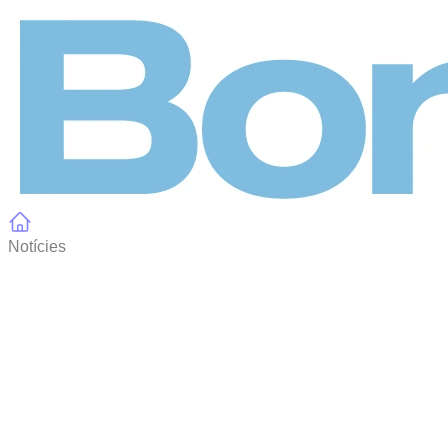
Panell de gestió de galetes
Notícies