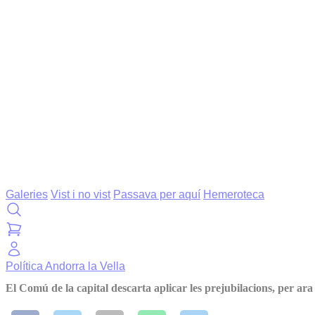
Galeries
Vist i no vist
Passava per aquí
Hemeroteca
Política
Andorra la Vella
El Comú de la capital descarta aplicar les prejubilacions, per ara