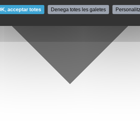
K, acceptar totes
Denega totes les galetes
Personalit