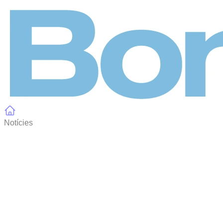
Panell de gestió de galetes
Notícies