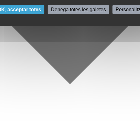
K, acceptar totes
Denega totes les galetes
Personalit