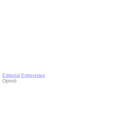
Editorial
Entrevistes
Opinió