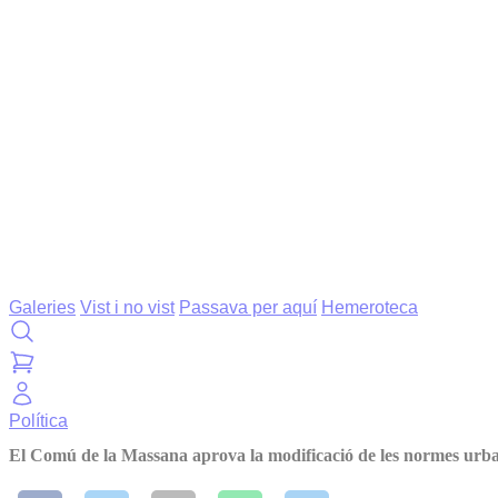
Galeries
Vist i no vist
Passava per aquí
Hemeroteca
Política
El Comú de la Massana aprova la modificació de les normes urba