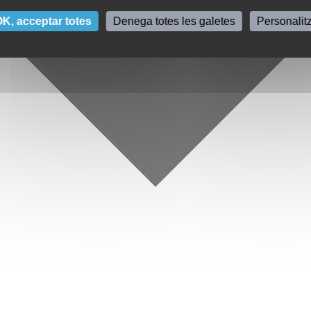
K, acceptar totes
Denega totes les galetes
Personalit