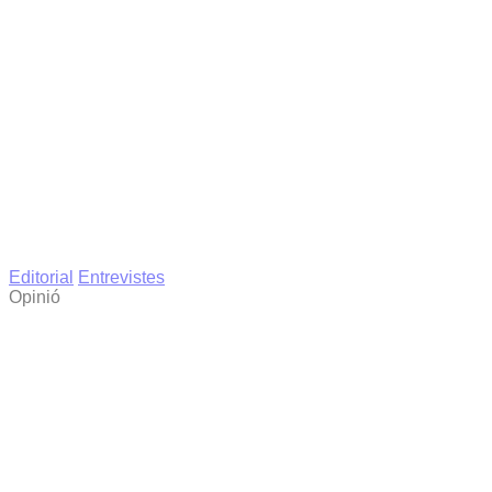
Editorial
Entrevistes
Opinió