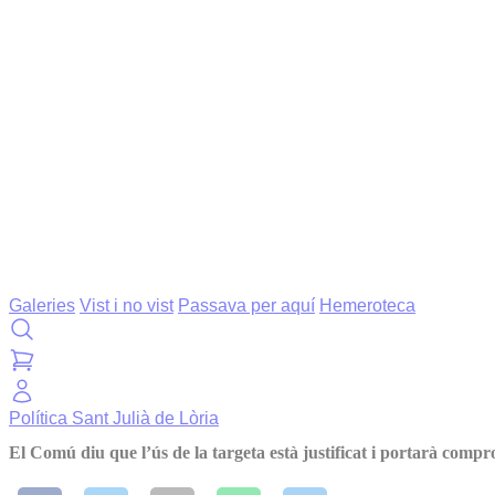
Galeries
Vist i no vist
Passava per aquí
Hemeroteca
Política
Sant Julià de Lòria
El Comú diu que l’ús de la targeta està justificat i portarà compr