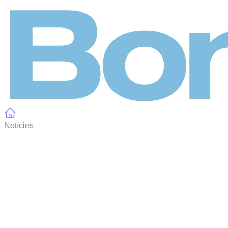
Panell de gestió de galetes
Notícies