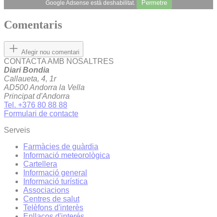
Permetre
Google Adsense està deshabilitat.
Comentaris
Afegir nou comentari
CONTACTA AMB NOSALTRES
Diari Bondia
Callaueta, 4, 1r
AD500 Andorra la Vella
Principat d'Andorra
Tel. +376 80 88 88
Formulari de contacte
Serveis
Farmàcies de guàrdia
Informació meteorològica
Cartellera
Informació general
Informació turística
Associacions
Centres de salut
Telèfons d'interès
Enllaços d'interés