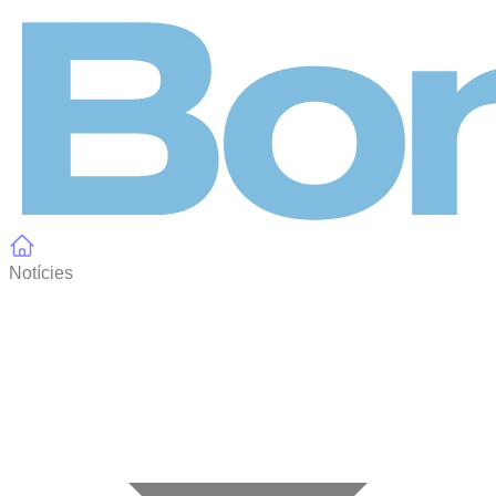
Panell de gestió de galetes
Notícies