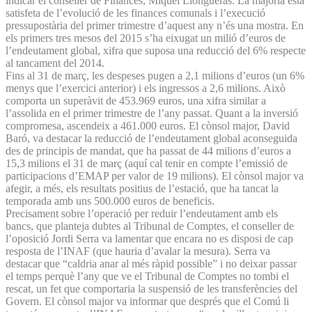
indicar el conseller de Finances, Miquel Llongueras. La majoria està
satisfeta de l’evolució de les finances comunals i l’execució
pressupostària del primer trimestre d’aquest any n’és una mostra. En
els primers tres mesos del 2015 s’ha eixugat un milió d’euros de
l’endeutament global, xifra que suposa una reducció del 6% respecte
al tancament del 2014.
Fins al 31 de març, les despeses pugen a 2,1 milions d’euros (un 6%
menys que l’exercici anterior) i els ingressos a 2,6 milions. Això
comporta un superàvit de 453.969 euros, una xifra similar a
l’assolida en el primer trimestre de l’any passat. Quant a la inversió
compromesa, ascendeix a 461.000 euros. El cònsol major, David
Baró, va destacar la reducció de l’endeutament global aconseguida
des de principis de mandat, que ha passat de 44 milions d’euros a
15,3 milions el 31 de març (aquí cal tenir en compte l’emissió de
participacions d’EMAP per valor de 19 milions). El cònsol major va
afegir, a més, els resultats positius de l’estació, que ha tancat la
temporada amb uns 500.000 euros de beneficis.
Precisament sobre l’operació per reduir l’endeutament amb els
bancs, que planteja dubtes al Tribunal de Comptes, el conseller de
l’oposició Jordi Serra va lamentar que encara no es disposi de cap
resposta de l’INAF (que hauria d’avalar la mesura). Serra va
destacar que “caldria anar al més ràpid possible” i no deixar passar
el temps perquè l’any que ve el Tribunal de Comptes no tombi el
rescat, un fet que comportaria la suspensió de les transferències del
Govern. El cònsol major va informar que després que el Comú li