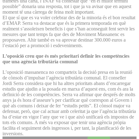
trametés una carta, l’INAF va contestar que “en el millor termini
possible” donaria una resposta, tot i que ja va avisar que en aquest
moment té una càrrega de feina molt important.
El que sí que es va voler celebrar des de la minoria és el bon resultat
d’EMAP. Serra va destacar que és la primera temporada en què
realment s’assoleixen beneficis i que s’han aconseguit fent servir les
mesures que tant temps fa que des de Moviment Massanenc es
proposaven. Ahir també es va aprovar destinar 300.000 euros a
l’estació per a promoció i esdeveniments.
L’oposició creu que és més prioritari definir les competències
que una agència tributària comunal
L’oposició massanenca no comparteix la decisió presa en la reunió
de cònsols d’impulsar l’agència tributària comunal. El conseller
Jordi Serra considera que hi ha altres prioritats abans d’encarregar
estudis que ajudin a la posada en marxa d’aquest ens, com és ara la
definició de les competències. Serra va afirmar que després de molts
anys ja és hora d’asseure’s per clarificar què correspon al Govern i
què als comuns i deixar de fer “estudis petits”. El cònsol major va
defensar, però, que cal actuar amb celeritat ja que l’agència tributària
ha d’estar en vigor l’any que ve i que això unificarà els impostos de
tots els comuns. A més va exposar que tenir una agència pròpia
facilita el seguiment dels ingressos i, per tant, la planificació de les
inversions.