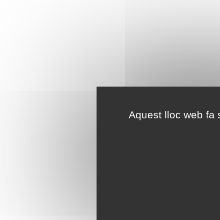
Aquest lloc web fa s