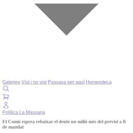
Galeries
Vist i no vist
Passava per aquí
Hemeroteca
Política
La Massana
El Comú espera rebaixar el deute un milió més del previst a fi
de mandat