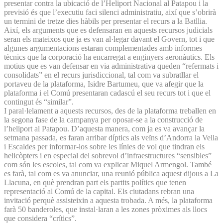
presentar contra la ubicació de l’Heliport Nacional al Patapou i la
previsió és que l’executiu faci silenci administratiu, així que s’obrirà
un termini de tretze dies hàbils per presentar el recurs a la Batllia.
Així, els arguments que es defensaran en aquests recursos judicials
seran els mateixos que ja es van al·legar davant el Govern, tot i que
algunes argumentacions estaran complementades amb informes
tècnics que la corporació ha encarregat a enginyers aeronàutics. Els
motius que es van defensar en via administrativa queden “refermats i
consolidats” en el recurs jurisdiccional, tal com va subratllar el
portaveu de la plataforma, Isidre Bartumeu, que va afegir que la
plataforma i el Comú presentaran cadascú el seu recurs tot i que el
contingut és “similar”.
I paral·lelament a aquests recursos, des de la plataforma treballen en
la segona fase de la campanya per oposar-se a la construcció de
l’heliport al Patapou. D’aquesta manera, com ja es va avançar la
setmana passada, es faran arribar díptics als veïns d’Andorra la Vella
i Escaldes per informar-los sobre les línies de vol que tindran els
helicòpters i en especial del sobrevol d’infraestructures “sensibles”
com són les escoles, tal com va explicar Miquel Armengol. També
es farà, tal com es va anunciar, una reunió pública aquest dijous a La
Llacuna, en què prendran part els partits polítics que tenen
representació al Comú de la capital. Els ciutadans rebran una
invitació perquè assisteixin a aquesta trobada. A més, la plataforma
farà 50 banderoles, que instal·laran a les zones pròximes als llocs
que considera “crítics”.