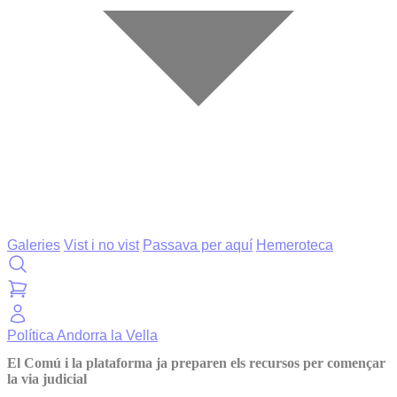
Galeries
Vist i no vist
Passava per aquí
Hemeroteca
Política
Andorra la Vella
El Comú i la plataforma ja preparen els recursos per començar
la via judicial