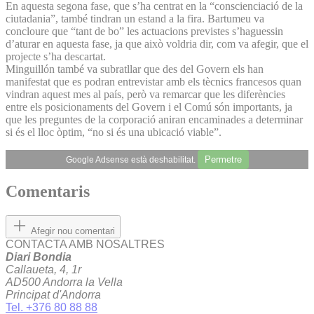
En aquesta segona fase, que s’ha centrat en la “conscienciació de la
ciutadania”, també tindran un estand a la fira. Bartumeu va
concloure que “tant de bo” les actuacions previstes s’haguessin
d’aturar en aquesta fase, ja que això voldria dir, com va afegir, que el
projecte s’ha descartat.
Minguillón també va subratllar que des del Govern els han
manifestat que es podran entrevistar amb els tècnics francesos quan
vindran aquest mes al país, però va remarcar que les diferències
entre els posicionaments del Govern i el Comú són importants, ja
que les preguntes de la corporació aniran encaminades a determinar
si és el lloc òptim, “no si és una ubicació viable”.
Permetre
Google Adsense està deshabilitat.
Comentaris
Afegir nou comentari
CONTACTA AMB NOSALTRES
Diari Bondia
Callaueta, 4, 1r
AD500 Andorra la Vella
Principat d'Andorra
Tel. +376 80 88 88