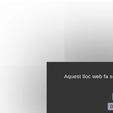
Aquest lloc web fa se
D