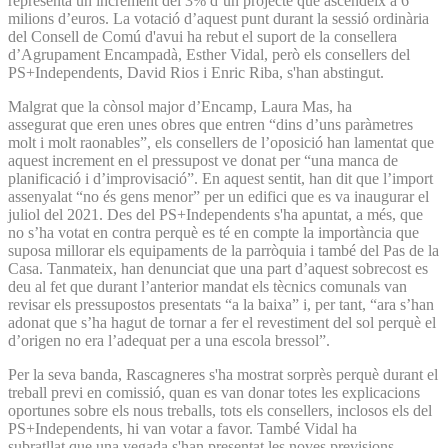
representa un increment del 3% d’un projecte que ascendeix a 6
milions d’euros. La votació d’aquest punt durant la sessió ordinària
del Consell de Comú d'avui ha rebut el suport de la consellera
d’Agrupament Encampadà, Esther Vidal, però els consellers del
PS+Independents, David Rios i Enric Riba, s'han abstingut.
Malgrat que la cònsol major d’Encamp, Laura Mas, ha
assegurat que eren unes obres que entren “dins d’uns paràmetres
molt i molt raonables”, els consellers de l’oposició han lamentat que
aquest increment en el pressupost ve donat per “una manca de
planificació i d’improvisació”. En aquest sentit, han dit que l’import
assenyalat “no és gens menor” per un edifici que es va inaugurar el
juliol del 2021. Des del PS+Independents s'ha apuntat, a més, que
no s’ha votat en contra perquè es té en compte la importància que
suposa millorar els equipaments de la parròquia i també del Pas de la
Casa. Tanmateix, han denunciat que una part d’aquest sobrecost es
deu al fet que durant l’anterior mandat els tècnics comunals van
revisar els pressupostos presentats “a la baixa” i, per tant, “ara s’han
adonat que s’ha hagut de tornar a fer el revestiment del sol perquè el
d’origen no era l’adequat per a una escola bressol”.
Per la seva banda, Rascagneres s'ha mostrat sorprès perquè durant el
treball previ en comissió, quan es van donar totes les explicacions
oportunes sobre els nous treballs, tots els consellers, inclosos els del
PS+Independents, hi van votar a favor. També Vidal ha
subratllat que una vegada s'han presentat les noves previsions