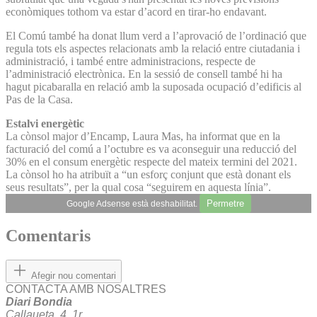
econòmiques tothom va estar d’acord en tirar-ho endavant.
El Comú també ha donat llum verd a l’aprovació de l’ordinació que
regula tots els aspectes relacionats amb la relació entre ciutadania i
administració, i també entre administracions, respecte de
l’administració electrònica. En la sessió de consell també hi ha
hagut picabaralla en relació amb la suposada ocupació d’edificis al
Pas de la Casa.
Estalvi energètic
La cònsol major d’Encamp, Laura Mas, ha informat que en la
facturació del comú a l’octubre es va aconseguir una reducció del
30% en el consum energètic respecte del mateix termini del 2021.
La cònsol ho ha atribuït a “un esforç conjunt que està donant els
seus resultats”, per la qual cosa “seguirem en aquesta línia”.
Permetre
Google Adsense està deshabilitat.
Comentaris
Afegir nou comentari
CONTACTA AMB NOSALTRES
Diari Bondia
Callaueta, 4, 1r