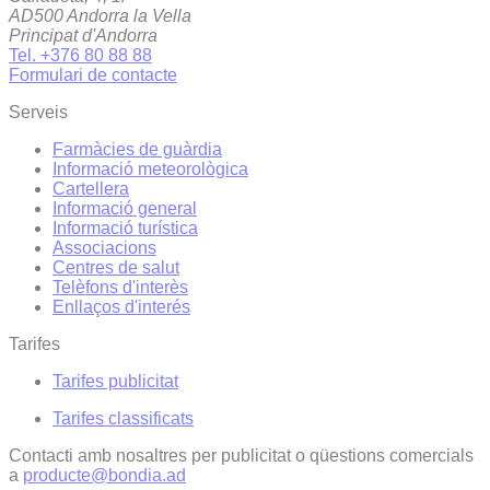
AD500 Andorra la Vella
Principat d'Andorra
Tel. +376 80 88 88
Formulari de contacte
Serveis
Farmàcies de guàrdia
Informació meteorològica
Cartellera
Informació general
Informació turística
Associacions
Centres de salut
Telèfons d'interès
Enllaços d'interés
Tarifes
Tarifes publicitat
Tarifes classificats
Contacti amb nosaltres per publicitat o qüestions comercials
a
producte@bondia.ad