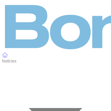
Panell de gestió de galetes
Notícies