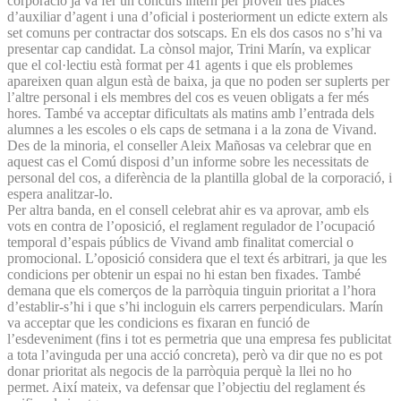
corporació ja va fer un concurs intern per proveir tres places
d’auxiliar d’agent i una d’oficial i posteriorment un edicte extern als
set comuns per contractar dos sotscaps. En els dos casos no s’hi va
presentar cap candidat. La cònsol major, Trini Marín, va explicar
que el col·lectiu està format per 41 agents i que els problemes
apareixen quan algun està de baixa, ja que no poden ser suplerts per
l’altre personal i els membres del cos es veuen obligats a fer més
hores. També va acceptar dificultats als matins amb l’entrada dels
alumnes a les escoles o els caps de setmana i a la zona de Vivand.
Des de la minoria, el conseller Aleix Mañosas va celebrar que en
aquest cas el Comú disposi d’un informe sobre les necessitats de
personal del cos, a diferència de la plantilla global de la corporació, i
espera analitzar-lo.
Per altra banda, en el consell celebrat ahir es va aprovar, amb els
vots en contra de l’oposició, el reglament regulador de l’ocupació
temporal d’espais públics de Vivand amb finalitat comercial o
promocional. L’oposició considera que el text és arbitrari, ja que les
condicions per obtenir un espai no hi estan ben fixades. També
demana que els comerços de la parròquia tinguin prioritat a l’hora
d’establir-s’hi i que s’hi incloguin els carrers perpendiculars. Marín
va acceptar que les condicions es fixaran en funció de
l’esdeveniment (fins i tot es permetria que una empresa fes publicitat
a tota l’avinguda per una acció concreta), però va dir que no es pot
donar prioritat als negocis de la parròquia perquè la llei no ho
permet. Així mateix, va defensar que l’objectiu del reglament és