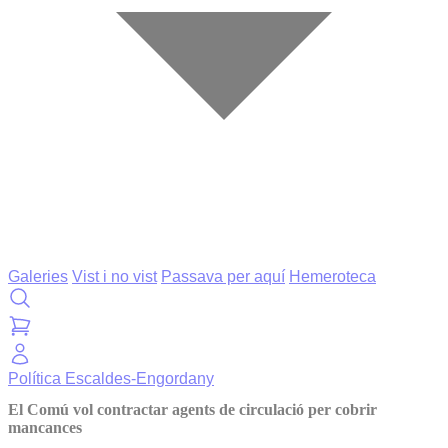
Galeries
Vist i no vist
Passava per aquí
Hemeroteca
Política
Escaldes-Engordany
El Comú vol contractar agents de circulació per cobrir
mancances