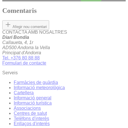
Comentaris
Afegir nou comentari
CONTACTA AMB NOSALTRES
Diari Bondia
Callaueta, 4, 1r
AD500 Andorra la Vella
Principat d'Andorra
Tel. +376 80 88 88
Formulari de contacte
Serveis
Farmàcies de guàrdia
Informació meteorològica
Cartellera
Informació general
Informació turística
Associacions
Centres de salut
Telèfons d'interès
Enllaços d'interés