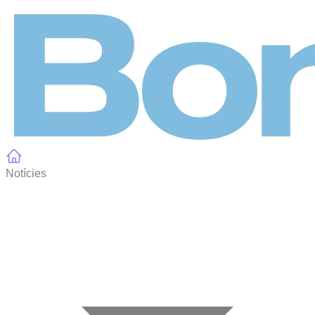
Panell de gestió de galetes
Notícies