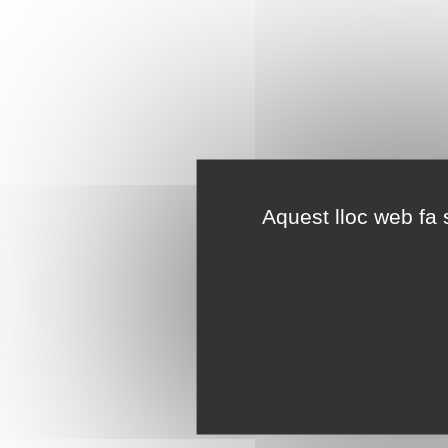
Aquest lloc web fa s