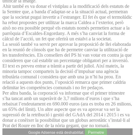
unificar la imatge.
Ahir també es va donar el vistiplau a la modificació dels estatuts de
la Semtee que, a banda d’adaptar-se a la situació actual, permetran
que la societat pugui invertir a l’estranger. El fet és que el termolúdic
ha rebut propostes per utilitzar la marca Caldea a l’exterior, però
això no era possible perquè els estatuts només permetien actuar a la
parròquia d’Escaldes-Engordany. A més s’ha canviat la forma de
càlcul de l’acció, un fet que oferirà un estalvi a la societat.
La sessió també va servir per aprovar la proposició de llei elaborada
en la reunió de cònsols que ha de permetre canviar la utilització de
les transferències. Els consellers del PS hi van votar en contra ja que
consideren que cal establir un percentatge obligatori per a inversió.
El text es preveu entrar a tràmit a partir del juliol. Així mateix, la
minoria tampoc comparteix la decisió d’impulsar una agència
tributària comunal i considera que amb una ja n’hi ha prou. En
relació a aquests dos punts, l’oposició remarca que primer caldria
delimitar les competències comunals i no fer pedaços.
Per altra banda, la corporació va informar que el primer trimestre
s’ha tancat amb un superàvit de 3,7 milions d’euros i que s’ha
rebaixat l’endeutament en 690.000 euros (ara es troba en 26 milions,
un 65% del límit). Un altre aspecte que es va aprovar va ser la
supressió de la retribució i gestió del GAdA del 2014 i 2015 i es va
donar a conèixer la possibilitat que un globus aerostàtic s’instal·li al
Prat del Roure en lloc de la nòria gegant, que no tornarà.
Permetre
Google Adsense està deshabilitat.