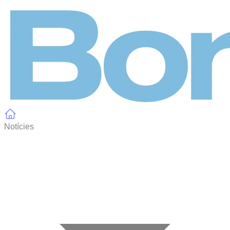
Panell de gestió de galetes
Notícies