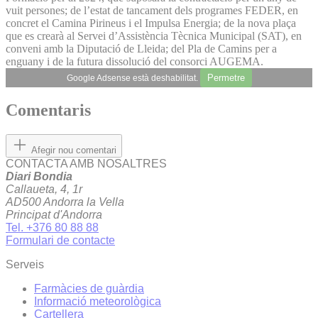
vuit persones; de l’estat de tancament dels programes FEDER, en
concret el Camina Pirineus i el Impulsa Energia; de la nova plaça
que es crearà al Servei d’Assistència Tècnica Municipal (SAT), en
conveni amb la Diputació de Lleida; del Pla de Camins per a
enguany i de la futura dissolució del consorci AUGEMA.
Permetre
Google Adsense està deshabilitat.
Comentaris
Afegir nou comentari
CONTACTA AMB NOSALTRES
Diari Bondia
Callaueta, 4, 1r
AD500 Andorra la Vella
Principat d'Andorra
Tel. +376 80 88 88
Formulari de contacte
Serveis
Farmàcies de guàrdia
Informació meteorològica
Cartellera