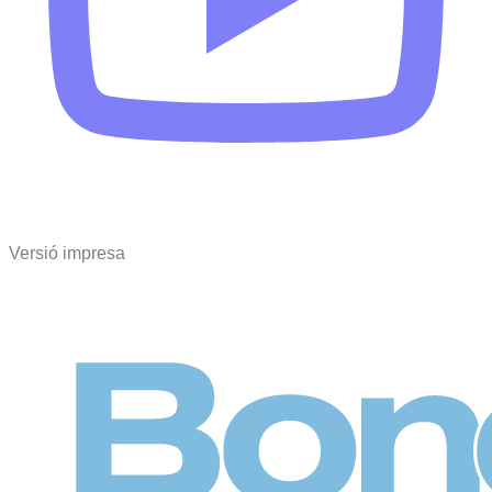
Versió impresa