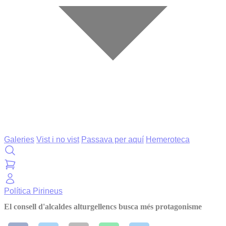
Galeries
Vist i no vist
Passava per aquí
Hemeroteca
Política
Pirineus
El consell d'alcaldes alturgellencs busca més protagonisme