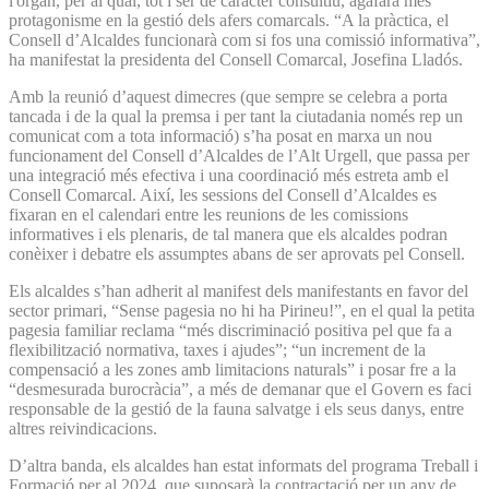
l'òrgan, per al qual, tot i ser de caràcter consultiu, agafarà més
protagonisme en la gestió dels afers comarcals. “A la pràctica, el
Consell d’Alcaldes funcionarà com si fos una comissió informativa”,
ha manifestat la presidenta del Consell Comarcal, Josefina Lladós.
Amb la reunió d’aquest dimecres (que sempre se celebra a porta
tancada i de la qual la premsa i per tant la ciutadania només rep un
comunicat com a tota informació) s’ha posat en marxa un nou
funcionament del Consell d’Alcaldes de l’Alt Urgell, que passa per
una integració més efectiva i una coordinació més estreta amb el
Consell Comarcal. Així, les sessions del Consell d’Alcaldes es
fixaran en el calendari entre les reunions de les comissions
informatives i els plenaris, de tal manera que els alcaldes podran
conèixer i debatre els assumptes abans de ser aprovats pel Consell.
Els alcaldes s’han adherit al manifest dels manifestants en favor del
sector primari, “Sense pagesia no hi ha Pirineu!”, en el qual la petita
pagesia familiar reclama “més discriminació positiva pel que fa a
flexibilització normativa, taxes i ajudes”; “un increment de la
compensació a les zones amb limitacions naturals” i posar fre a la
“desmesurada burocràcia”, a més de demanar que el Govern es faci
responsable de la gestió de la fauna salvatge i els seus danys, entre
altres reivindicacions.
D’altra banda, els alcaldes han estat informats del programa Treball i
Formació per al 2024, que suposarà la contractació per un any de