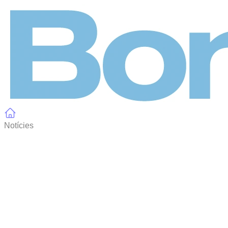
Panell de gestió de galetes
Notícies