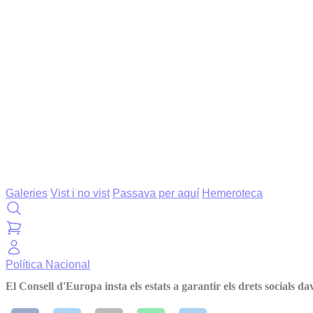
Galeries
Vist i no vist
Passava per aquí
Hemeroteca
Política
Nacional
El Consell d'Europa insta els estats a garantir els drets socials dav