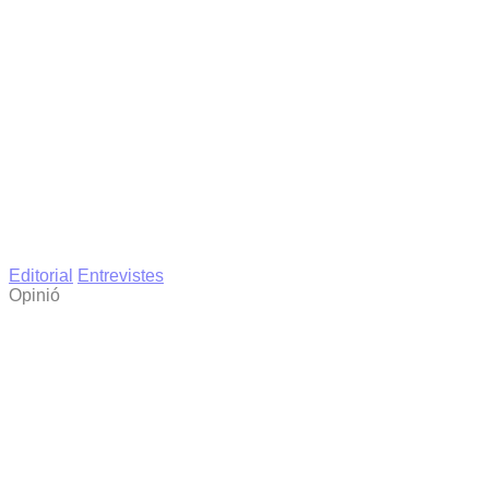
Editorial
Entrevistes
Opinió