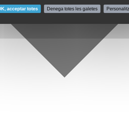
K, acceptar totes
Denega totes les galetes
Personalit