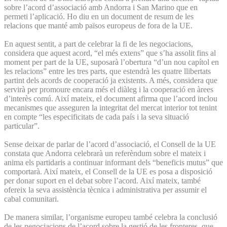
sobre l’acord d’associació amb Andorra i San Marino que en
permeti l’aplicació. Ho diu en un document de resum de les
relacions que manté amb països europeus de fora de la UE.
En aquest sentit, a part de celebrar la fi de les negociacions,
considera que aquest acord, “el més extens” que s’ha assolit fins al
moment per part de la UE, suposarà l’obertura “d’un nou capítol en
les relacions” entre les tres parts, que estendrà les quatre llibertats
partint dels acords de cooperació ja existents. A més, considera que
servirà per promoure encara més el diàleg i la cooperació en àrees
d’interès comú. Així mateix, el document afirma que l’acord inclou
mecanismes que asseguren la integritat del mercat interior tot tenint
en compte “les especificitats de cada país i la seva situació
particular”.
Sense deixar de parlar de l’acord d’associació, el Consell de la UE
constata que Andorra celebrarà un referèndum sobre el mateix i
anima els partidaris a continuar informant dels “beneficis mutus” que
comportarà. Així mateix, el Consell de la UE es posa a disposició
per donar suport en el debat sobre l’acord. Així mateix, també
ofereix la seva assistència tècnica i administrativa per assumir el
cabal comunitari.
De manera similar, l’organisme europeu també celebra la conclusió
de les negociacions de l’acord sobre la gestió de les fronteres, que