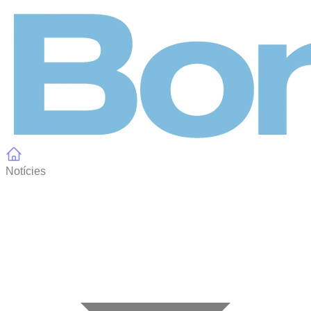
Panell de gestió de galetes
Notícies