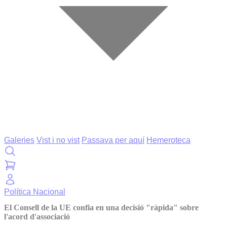
Galeries
Vist i no vist
Passava per aquí
Hemeroteca
Política
Nacional
El Consell de la UE confia en una decisió "ràpida" sobre
l'acord d'associació