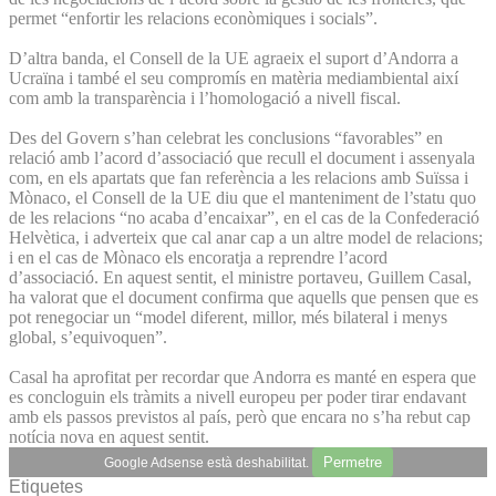
permet “enfortir les relacions econòmiques i socials”.
D’altra banda, el Consell de la UE agraeix el suport d’Andorra a
Ucraïna i també el seu compromís en matèria mediambiental així
com amb la transparència i l’homologació a nivell fiscal.
Des del Govern s’han celebrat les conclusions “favorables” en
relació amb l’acord d’associació que recull el document i assenyala
com, en els apartats que fan referència a les relacions amb Suïssa i
Mònaco, el Consell de la UE diu que el manteniment de l’statu quo
de les relacions “no acaba d’encaixar”, en el cas de la Confederació
Helvètica, i adverteix que cal anar cap a un altre model de relacions;
i en el cas de Mònaco els encoratja a reprendre l’acord
d’associació. En aquest sentit, el ministre portaveu, Guillem Casal,
ha valorat que el document confirma que aquells que pensen que es
pot renegociar un “model diferent, millor, més bilateral i menys
global, s’equivoquen”.
Casal ha aprofitat per recordar que Andorra es manté en espera que
es concloguin els tràmits a nivell europeu per poder tirar endavant
amb els passos previstos al país, però que encara no s’ha rebut cap
notícia nova en aquest sentit.
Permetre
Google Adsense està deshabilitat.
Etiquetes