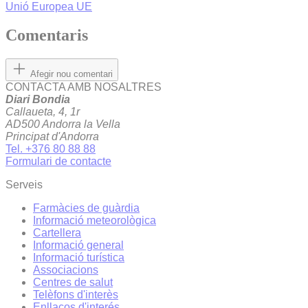
Unió Europea
UE
Comentaris
Afegir nou comentari
CONTACTA AMB NOSALTRES
Diari Bondia
Callaueta, 4, 1r
AD500 Andorra la Vella
Principat d'Andorra
Tel. +376 80 88 88
Formulari de contacte
Serveis
Farmàcies de guàrdia
Informació meteorològica
Cartellera
Informació general
Informació turística
Associacions
Centres de salut
Telèfons d'interès
Enllaços d'interés