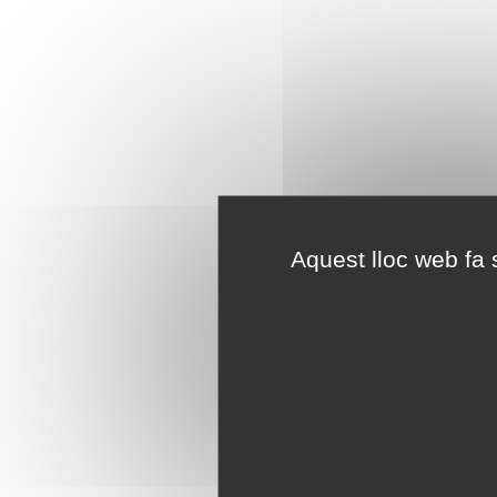
Aquest lloc web fa s