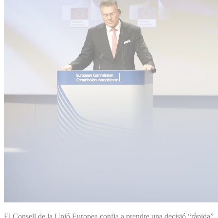
El Consell de la Unió Europea confia a prendre una decisió “ràpida”