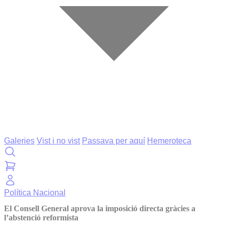
Galeries
Vist i no vist
Passava per aquí
Hemeroteca
Política
Nacional
El Consell General aprova la imposició directa gràcies a
l’abstenció reformista