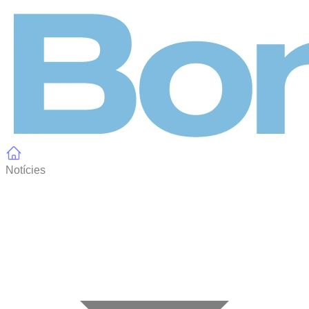
Panell de gestió de galetes
Notícies