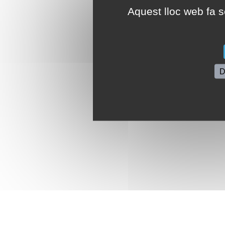
Aquest lloc web fa se
D