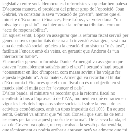
legislativa entre socialdemòcrates i reformistes va quedar ben palesa.
D’aquesta manera, el president del primer grup de l’oposició, Joan
Gabriel, va constatar la seva “vocació de govern”, mentre que el
ministre d’Economia i Finances, Pere López, va voler donar “un
missatge en positiu” i va interpretar la reforma tributària com un
“acte de responsabilitat”.
En aquest sentit, López va assegurar que la reforma fiscal servirà per
generar noves oportunitats de cara a la inversió estrangera, serà una
eina de cohesió social, gràcies a la creació d’un sistema “més just”, i
facilitarà l’encaix amb els veïns, en garantir que Andorra és “un
interlocutor fiable”.
El conseller general reformista Daniel Armengol va assegurar que
estaven “raonablement satisfets amb el text” i perquè s’hagi pogut
“consensuar en lloc d’imposar, com massa sovint s’ha volgut fer
aquesta legislatura”. Així mateix, Armengol va recordar al titular
d’Economia i Finances que el marc fiscal no és un objectiu en si
mateix sinó el mitjà per fer “avançar el país”.
D’altra banda, el ministre va recordar que la reforma fiscal no
s’enllestirà fins a l’aprovació de l’IVA, moment en què entrarien en
vigor les lleis dels impostos sobre societats i sobre la renda de les
activitats econòmiques, amb un tipus impositiu del 10%. En aquest
sentit, Gabriel va afirmar que “el nou Consell que surti ha de tenir
les eines per tancar aquest procés de reforma”. De la seva banda, el
cap de Govern va opinar, un cop acabada la sessió parlamentària,
que tècnicament es podria arribar a aprovar, però va admetre que “si