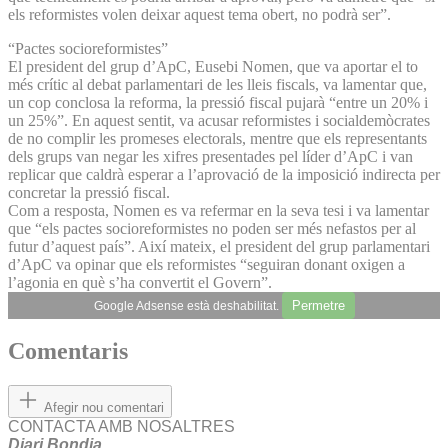
els reformistes volen deixar aquest tema obert, no podrà ser”.
“Pactes socioreformistes”
El president del grup d’ApC, Eusebi Nomen, que va aportar el to
més crític al debat parlamentari de les lleis fiscals, va lamentar que,
un cop conclosa la reforma, la pressió fiscal pujarà “entre un 20% i
un 25%”. En aquest sentit, va acusar reformistes i socialdemòcrates
de no complir les promeses electorals, mentre que els representants
dels grups van negar les xifres presentades pel líder d’ApC i van
replicar que caldrà esperar a l’aprovació de la imposició indirecta per
concretar la pressió fiscal.
Com a resposta, Nomen es va refermar en la seva tesi i va lamentar
que “els pactes socioreformistes no poden ser més nefastos per al
futur d’aquest país”. Així mateix, el president del grup parlamentari
d’ApC va opinar que els reformistes “seguiran donant oxigen a
l’agonia en què s’ha convertit el Govern”.
Permetre
Google Adsense està deshabilitat.
Comentaris
Afegir nou comentari
CONTACTA AMB NOSALTRES
Diari Bondia