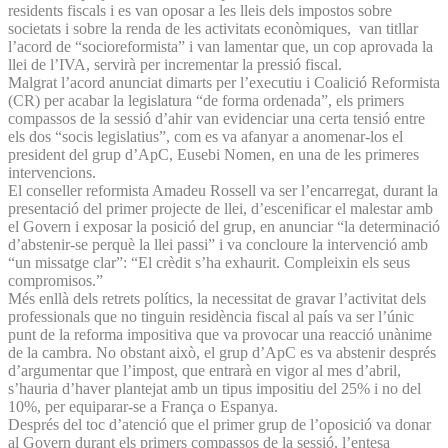
residents fiscals i es van oposar a les lleis dels impostos sobre
societats i sobre la renda de les activitats econòmiques, van titllar
l’acord de “socioreformista” i van lamentar que, un cop aprovada la
llei de l’IVA, servirà per incrementar la pressió fiscal.
Malgrat l’acord anunciat dimarts per l’executiu i Coalició Reformista
(CR) per acabar la legislatura “de forma ordenada”, els primers
compassos de la sessió d’ahir van evidenciar una certa tensió entre
els dos “socis legislatius”, com es va afanyar a anomenar-los el
president del grup d’ApC, Eusebi Nomen, en una de les primeres
intervencions.
El conseller reformista Amadeu Rossell va ser l’encarregat, durant la
presentació del primer projecte de llei, d’escenificar el malestar amb
el Govern i exposar la posició del grup, en anunciar “la determinació
d’abstenir-se perquè la llei passi” i va concloure la intervenció amb
“un missatge clar”: “El crèdit s’ha exhaurit. Compleixin els seus
compromisos.”
Més enllà dels retrets polítics, la necessitat de gravar l’activitat dels
professionals que no tinguin residència fiscal al país va ser l’únic
punt de la reforma impositiva que va provocar una reacció unànime
de la cambra. No obstant això, el grup d’ApC es va abstenir després
d’argumentar que l’impost, que entrarà en vigor al mes d’abril,
s’hauria d’haver plantejat amb un tipus impositiu del 25% i no del
10%, per equiparar-se a França o Espanya.
Després del toc d’atenció que el primer grup de l’oposició va donar
al Govern durant els primers compassos de la sessió, l’entesa